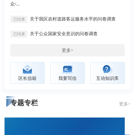
众/...
关于我区农村道路客运服务水平的问卷调查
已结束
关于公众国家安全意识的问卷调查
已结束
更多>
区长信箱
我要写信
互动知识库
专题专栏
更多>