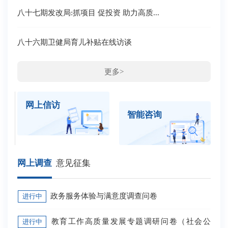
八十七期发改局:抓项目 促投资 助力高质...
八十六期卫健局育儿补贴在线访谈
更多>
网上信访
智能咨询
网上调查
意见征集
政务服务体验与满意度调查问卷
进行中
教育工作高质量发展专题调研问卷（社会公
进行中