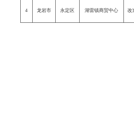
4
龙岩市
永定区
湖雷镇商贸中心
改