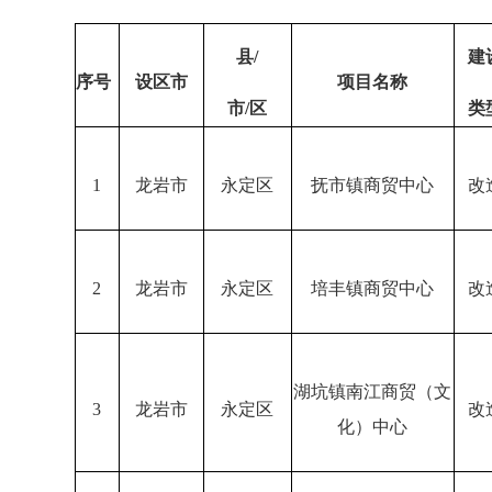
县/
建
序号
设区市
项目名称
市/区
类
1
龙岩市
永定区
抚市镇商贸中心
改
2
龙岩市
永定区
培丰镇商贸中心
改
湖坑镇南江商贸（文
3
龙岩市
永定区
改
化）中心