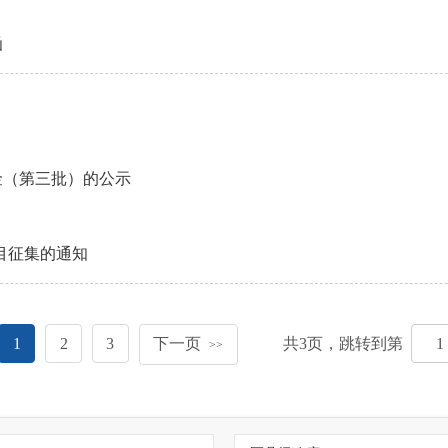
）
函
）
金（第三批）的公示
）
项目征集的通知
1
2
3
下一页
共
3
页，跳转到第
>>