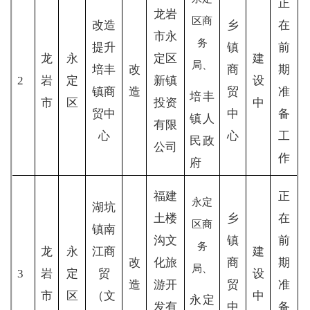
正
龙岩
区商
改造
乡
在
市永
务
提升
镇
前
龙
永
定区
建
局、
培丰
改
商
期
2
岩
定
新镇
设
镇商
造
贸
准
培丰
市
区
投资
中
贸中
中
备
镇人
有限
心
心
工
民政
公司
作
府
福建
正
永定
湖坑
土楼
乡
在
区商
镇南
沟文
镇
前
务
龙
永
江商
建
改
化旅
商
期
局、
3
岩
定
贸
设
造
游开
贸
准
市
区
（文
中
永定
发有
中
备