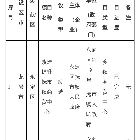
县
/
单位
设
设
主体
序
项目
目
目
备
区
市
/
(政
号
名称
类
进
注
类
（企
市
区
府部
型
度
型
业）
门)
永定
区商
改造
乡
永定
务
提升
镇
龙
永
区抚
已
局、
抚市
改
商
1
岩
定
市镇
完
无
镇商
造
贸
抚市
市
区
人民
成
贸中
中
镇人
政府
心
心
民政
府
永定