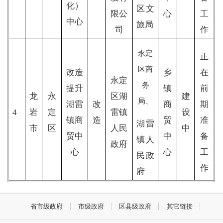
化）
区文
限公
心
工
中心
旅局
司
作
永定
正
区商
改造
乡
在
永定
务
提升
镇
前
龙
永
区湖
建
局、
湖雷
改
商
期
4
岩
定
雷镇
设
镇商
造
贸
准
湖雷
市
区
人民
中
贸中
中
备
镇人
政府
心
心
工
民政
作
府
省市级政府
市级政府
区县级政府
其它链接