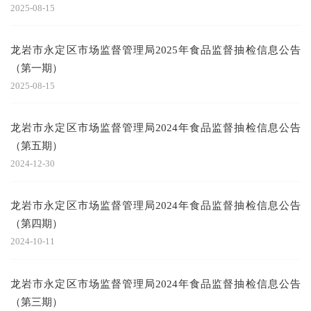
2025-08-15
龙岩市永定区市场监督管理局2025年食品监督抽检信息公告
（第一期）
2025-08-15
龙岩市永定区市场监督管理局2024年食品监督抽检信息公告
（第五期）
2024-12-30
龙岩市永定区市场监督管理局2024年食品监督抽检信息公告
（第四期）
2024-10-11
龙岩市永定区市场监督管理局2024年食品监督抽检信息公告
（第三期）