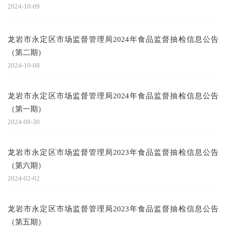
2024-10-09
龙岩市永定区市场监督管理局2024年食品监督抽检信息公告
（第二期）
2024-10-08
龙岩市永定区市场监督管理局2024年食品监督抽检信息公告
（第一期）
2024-09-30
龙岩市永定区市场监督管理局2023年食品监督抽检信息公告
（第六期）
2024-02-02
龙岩市永定区市场监督管理局2023年食品监督抽检信息公告
（第五期）