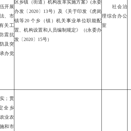
区乡镇（街道）机构改革实施方案》(永委
伍开展
社会治
办发〔2020〕13号）及《关于印发《虎岗
法、市
理综合办公
镇等20 个乡（镇）机关事业单位职能配
有关工
室
置、机构设置和人员编制规定》（(永委办
防震抗
发〔2020〕15号）
防及突
承办党
实；贯
定全乡
农业农
施和市