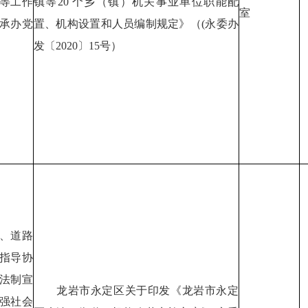
等工作
镇等20 个乡（镇）机关事业单位职能配
室
承办党
置、机构设置和人员编制规定》（(永委办
发〔2020〕15号）
、道路
指导协
法制宣
龙岩市永定区关于印发《龙岩市永定
强社会