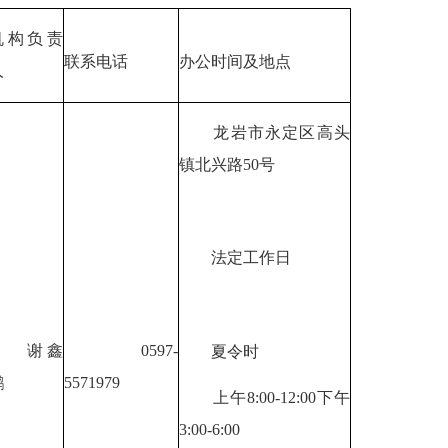
机构负责
联系电话
办公时间及地点
人
龙岩市永定区高头
镇北兴路50号
法定工作日
谢鑫
0597-
夏令时
鹏
5571979
上午8:00-12:00下午
3:00-6:00