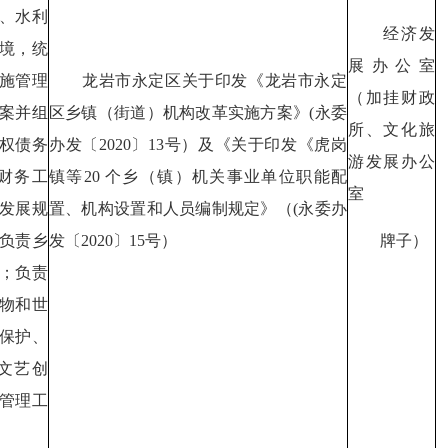
、水利
经济发
境，统
展办公室
施管理
龙岩市永定区关于印发《龙岩市永定
（加挂财政
案并组
区乡镇（街道）机构改革实施方案》(永委
所、文化旅
权债务
办发〔2020〕13号）及《关于印发《虎岗
游发展办公
财务工
镇等20 个乡（镇）机关事业单位职能配
室
发展规
置、机构设置和人员编制规定》（(永委办
牌子）
负责乡
发〔2020〕15号）
；负责
物和世
保护、
文艺创
管理工