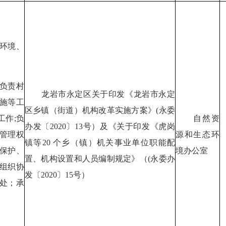
环境、
负责村
龙岩市永定区关于印发《龙岩市永定
施等工
区乡镇（街道）机构改革实施方案》(永委
工作;负
自然资
办发〔2020〕13号）及《关于印发《虎岗
管理权
源和生态环
镇等20 个乡（镇）机关事业单位职能配
保护、
境办公室
置、机构设置和人员编制规定》（(永委办
组织协
发〔2020〕15号）
处；承