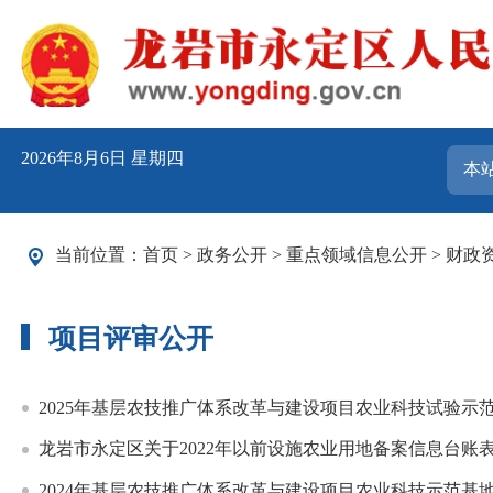
2026年8月6日 星期四
当前位置：
首页
>
政务公开
>
重点领域信息公开
>
财政
项目评审公开
2025年基层农技推广体系改革与建设项目农业科技试验示
龙岩市永定区关于2022年以前设施农业用地备案信息台账
2024年基层农技推广体系改革与建设项目农业科技示范基