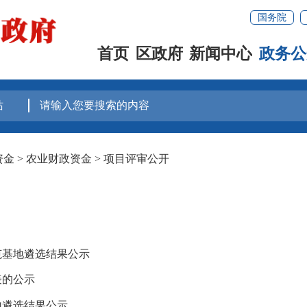
国务院
首页
区政府
新闻中心
政务公
资金
>
农业财政资金
>
项目评审公开
范基地遴选结果公示
表的公示
地遴选结果公示