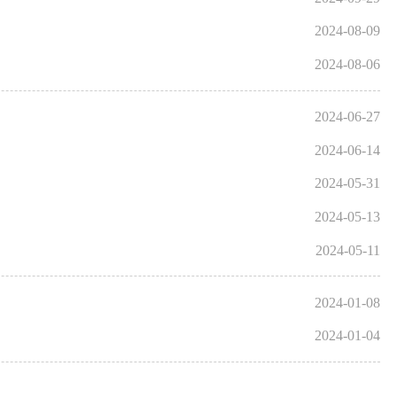
2024-08-09
2024-08-06
2024-06-27
2024-06-14
2024-05-31
2024-05-13
2024-05-11
2024-01-08
2024-01-04