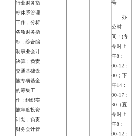
号
行业财务指
标体系管理
办
工作，分析
公时
各项财务指
间：
(冬
标，综合编
令时上
制事业会计
午8：
决算；负责
00-12：
交通基础设
00；下
施专项基金
午14：
的筹集工
00-17：
作；组织实
30（夏
施年度投资
令时上
计划；负责
午8：
财务会计管
00-12：