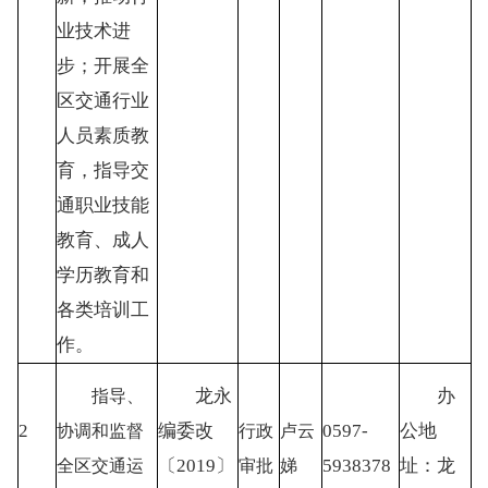
业技术进
步；开展全
区交通行业
人员素质教
育，指导交
通职业技能
教育、成人
学历教育和
各类培训工
作。
龙永
办
指导、
2
编委改
0597-
公地
协调和监督
行政
卢云
〔
2019〕
5938378
址：龙
全区交通运
审批
娣