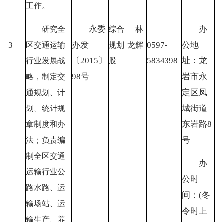
工作。
永委
办
研究全
综合
林
3
办发
0597-
公地
区交通运输
规划
龙辉
〔
2015〕
5834398
址：龙
行业发展战
股
98号
岩市永
略，制定交
定区凤
通规划、计
城街道
划、统计规
东岩路
8
章制度和办
号
法；负责编
制全区交通
办
运输行业公
公时
路水路、运
间：
(冬
输场站、运
令时上
输生产、养