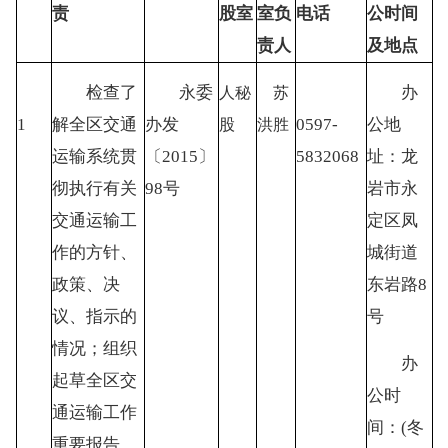
责
股室
室负
电话
公时间
责人
及地点
检查了
永委
办
人秘
苏
1
解全区交通
办发
0597-
公地
股
洪胜
运输系统贯
〔
2015〕
5832068
址：龙
彻执行有关
98号
岩市永
交通运输工
定区凤
作的方针、
城街道
政策、决
东岩路
8
议、指示的
号
情况；组织
办
起草全区交
公时
通运输工作
间：
(冬
重要报告、