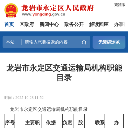
繁體版
首页
区政府
新闻中心
政务公开
解读回应
办事
无障碍浏览
龙岩市永定区交通运输局机构职能
目录
时间：2025-10-28 11:52
龙岩市永定区交通运输局机构职能目录
序号
主要职
依据
负责
股
联系
办