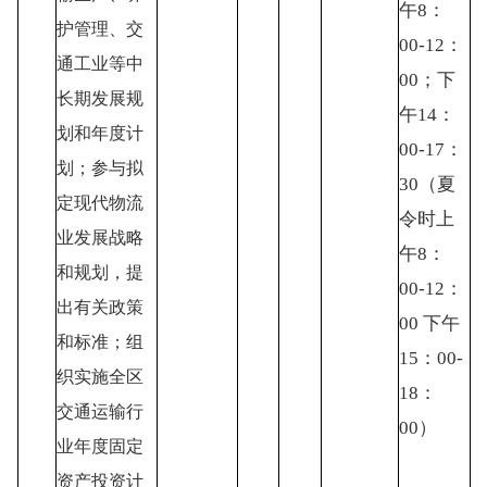
午8：
护管理、交
00-12：
通工业等中
00；下
长期发展规
午14：
划和年度计
00-17：
划；参与拟
30（夏
定现代物流
令时上
业发展战略
午8：
和规划，提
00-12：
出有关政策
00 下午
和标准；组
15：00-
织实施全区
18：
交通运输行
00）
业年度固定
资产投资计