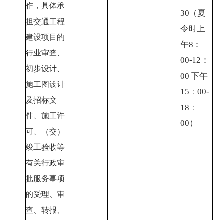
作，具体承
30（夏
担交通工程
令时上
建设项目的
午8：
行业审查、
00-12：
初步设计、
00 下午
施工图设计
15：00-
及招标文
18：
件、施工许
00）
可、（交）
竣工验收等
有关行政审
批服务事项
的受理、审
查、转报、