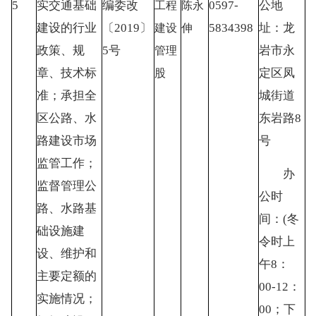
5
实交通基础
编委改
0597-
公地
工程
陈永
建设的行业
〔
2019〕
5834398
址：龙
建设
伸
政策、规
5号
岩市永
管理
章、技术标
定区凤
股
准；承担全
城街道
区公路、水
东岩路
8
路建设市场
号
监管工作；
办
监督管理公
公时
路、水路基
间：
(冬
础设施建
令时上
设、维护和
午8：
主要定额的
00-12：
实施情况；
00；下