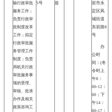
5号
岩市永
输行政审批
股
定区凤
服务工作；
城街道
负责行政审
东岩路
8
批制度改革
号
工作；拟定
行政审批服
办
务管理工作
公时
制度；负责
间：
(冬
局机关行政
令时上
审批服务事
午8：
项的受理、
00-12：
审核、批准
00；下
办件及相关
午14：
政策咨询工
00-17：