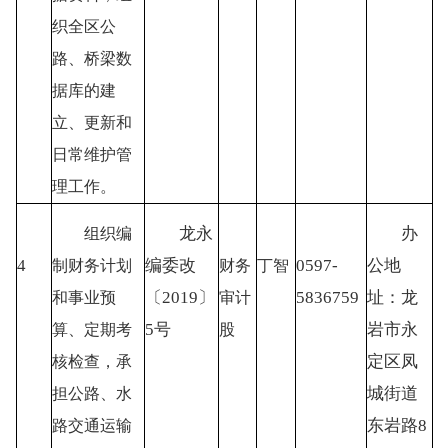
织全区公
路、桥梁数
据库的建
立、更新和
日常维护管
理工作。
龙永
办
组织编
4
编委改
0597-
公地
制财务计划
财务
丁智
〔
2019〕
5836759
址：龙
和事业预
审计
5号
岩市永
算、定期考
股
定区凤
核检查，承
城街道
担公路、水
东岩路
8
路交通运输