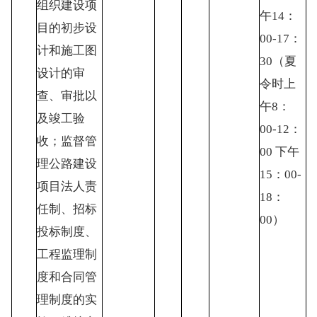
组织建设项
午14：
目的初步设
00-17：
计和施工图
30（夏
设计的审
令时上
查、审批以
午8：
及竣工验
00-12：
收；监督管
00 下午
理公路建设
15：00-
项目法人责
18：
任制、招标
00）
投标制度、
工程监理制
度和合同管
理制度的实