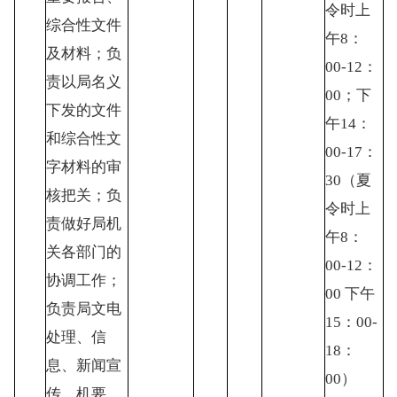
令时上
综合性文件
午8：
及材料；负
00-12：
责以局名义
00；下
下发的文件
午14：
和综合性文
00-17：
字材料的审
30（夏
核把关；负
令时上
责做好局机
午8：
关各部门的
00-12：
协调工作；
00 下午
负责局文电
15：00-
处理、信
18：
息、新闻宣
00）
传、机要、