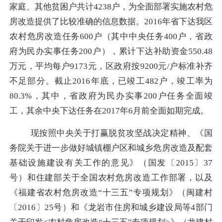
家庭、其他贫困户共计4238户，为全面部署实施农村危
房改造提供了比较准确的信息数据。
2016
年省下达我区
农村危房改造任务
600
户（其中中央任务
400
户，省政
府为民办实事任务
200
户），累计下达补助资金
550.48
万元，平均每户
9173
元，区政府按
9200
元
/
户标准补齐
不足部分。截止
2016
年底，已竣工
482
户，竣工率为
80.3%
，其中，省政府为民办实事
200
户任务全面竣
工，其余中央下达任务在
2017
年
6
月前全面如期完成。
现按照中央关于打赢脱贫攻坚战决定精神、《国
务院关于进一步做好城镇棚户区和城乡危房改造及配套
基础设施建设有关工作的意见》（国发〔
2015
〕
37
号）和住建部关于全国农村危房改造工作部署，以及
《福建省农村危房改造“十三五”专项规划》（闽建村
〔
2016
〕
25
号）和《龙岩市住房和城乡建设局等
4
部门