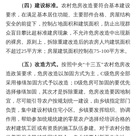
（四）建设标准。
农村危房改造要符合基本建设
要求，在满足基本居住功能、主要部件合格、房屋结构
安全的前提下，控制占地面积和建筑面积，防止出现群
众盲目攀比超标准建房现象，不允许危房改造中出现新
的裸房。原则上，拆除重建改造后的农房人均建筑面积
不超过
25
平方米；房屋建筑面积控制在
75-100
平方米。
（五）改造方式。
按照中央“十三五”农村危房改
造政策要求，危房改造以加固方式为主，
C
级危房全部
采用修缮加固方式予以改造；
D
级危房可加固的要优先
选择修缮加固，其次才是拆除重建。危房改造要因地制
宜，尽可能引导农户按规划统一建设，由乡镇指定部门
负责，集中建设村镇住宅小区。乡镇要发挥组织、协调
作用，帮助参加统规统建的零星农户选择经培训合格的
农村建筑工匠或有资质的施工队伍参建。对于农村分散