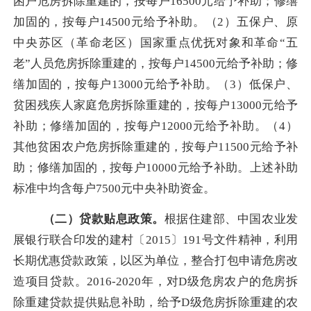
困户危房拆除重建的，按每户
16500
元给予补助；修缮
加固的，按每户
14500
元给予补助。（
2
）五保户、原
中央苏区（革命老区）国家重点优抚对象和革命“五
老”人员危房拆除重建的，按每户
14500
元给予补助；修
缮加固的，按每户
13000
元给予补助。（
3
）低保户、
贫困残疾人家庭危房拆除重建的，按每户
13000
元给予
补助；修缮加固的，按每户
12000
元给予补助。（
4
）
其他贫困农户危房拆除重建的，按每户
11500
元给予补
助；修缮加固的，按每户
10000
元给予补助。上述补助
标准中均含每户
7500
元中央补助资金。
（二）贷款贴息政策。
根据住建部、中国农业发
展银行联合印发的建村〔
2015
〕
191
号文件精神，利用
长期优惠贷款政策，以区为单位，整合打包申请危房改
造项目贷款。
2016-2020
年，对
D
级危房农户的危房拆
除重建贷款提供贴息补助，给予
D
级危房拆除重建的农