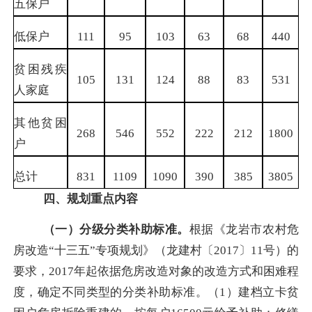
五保户
低保户
111
95
103
63
68
440
贫困残疾
105
131
124
88
83
531
人家庭
其他贫困
268
546
552
222
212
1800
户
总计
831
1109
1090
390
385
3805
四、规划重点内容
（一）分级分类补助标准。
根据《龙岩市农村危
房改造“十三五”专项规划》（龙建村〔
2017
〕
11
号）的
要求，
2017
年起依据危房改造对象的改造方式和困难程
度，确定不同类型的分类补助标准。（
1
）建档立卡贫