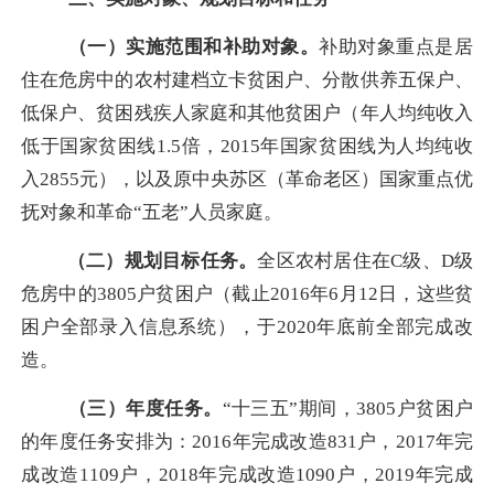
（一）实施范围和补助对象。
补助对象重点是居
住在危房中的农村建档立卡贫困户、分散供养五保户、
低保户、贫困残疾人家庭和其他贫困户（年人均纯收入
低于国家贫困线
1.5
倍，
2015
年国家贫困线为人均纯收
入
2855
元），以及原中央苏区（革命老区）国家重点优
抚对象和革命“五老”人员家庭。
（二）规划目标任务。
全区农村居住在
C
级、
D
级
危房中的
3805
户贫困户（截止
2016
年
6
月
12
日，这些贫
困户全部录入信息系统），于
2020
年底前全部完成改
造。
（三）年度任务。
“十三五”期间，
3805
户贫困户
的年度任务安排为：
2016
年完成改造
831
户，
2017
年完
成改造
1109
户，
2018
年完成改造
1090
户，
2019
年完成