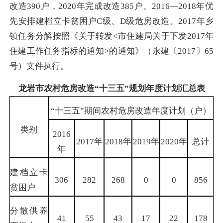
改造
390
户，
2020
年完成改造
385
户。2016—
2018
年优
先安排建档立卡贫困户
C
级、
D
级危房改造。
2017
年乡
镇任务分解按照《关于转发
<
市住建局关于下发
2017
年
住建工作任务指标的通知
>
的通知》（永建〔
2017
〕
65
号）文件执行。
龙岩市农村危房改造“十三五”规划年度计划汇总表
“十三五”期间农村危房改造年度计划（户）
类别
2016
2017
年
2018
年
2019
年
2020
年
总计
年
建档立卡
306
282
268
0
0
856
贫困户
分散供养
41
55
43
17
22
178