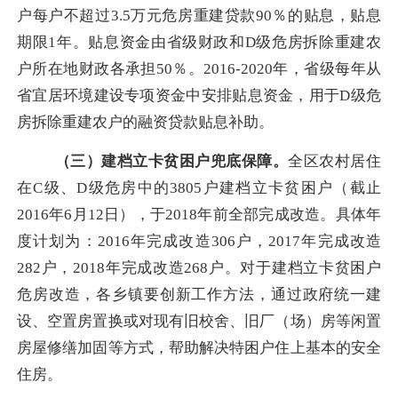
户每户不超过
3.5
万元危房重建贷款
90
％的贴息，贴息
期限
1
年。贴息资金由省级财政和
D
级危房拆除重建农
户所在地财政各承担
50
％。
2016-2020
年，省级每年从
省宜居环境建设专项资金中安排贴息资金，用于
D
级危
房拆除重建农户的融资贷款贴息补助。
（三）建档立卡贫困户兜底保障。
全区农村居住
在
C
级、
D
级危房中的3805户建档立卡贫困户（截止
2016
年
6
月
12
日），于
2018
年前全部完成改造。具体年
度计划为：2016年完成改造
306
户，
2017
年完成改造
282
户，
2018
年完成改造
268
户。对于建档立卡贫困户
危房改造，各乡镇要创新工作方法，通过政府统一建
设、空置房置换或对现有旧校舍、旧厂（场）房等闲置
房屋修缮加固等方式，帮助解决特困户住上基本的安全
住房。