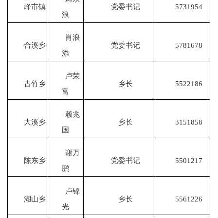
峰市镇
党委书记
5731954
浪
肖浪
合溪乡
党委书记
5781678
添
卢荣
古竹乡
乡长
5522186
富
赖兆
大溪乡
乡长
3151858
国
谢万
陈东乡
党委书记
5501217
鹏
卢锦
湖山乡
乡长
5561226
光