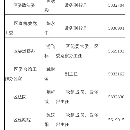
黄焕
区委政法委
常务副书记
5832704
彩
区直机关党
陈永
常务副书记
5938991
工委
中
游飞
区纪委常委、区
区委巡察办
5559193
标
委巡察办主任
区委台湾工
戴财
副主任
5933162
作办公室
金
阙哲
党组成员、政治
区法院
5832830
彧
部主任
陈汉
党组成员、政治
区检察院
5619015
阳
部主任