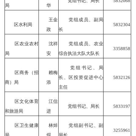
党组书记、局长
5832068
局
华
王金
党组成员、副局
区水利局
5832304
政
长
区农业农村
沈祥
党组成员、农业
3358858
局
安
综合执法大队大队长
党组书记、局
区商务（招
赖梅
长、区投资促进中心
5832126
商）局
添
主任
区文化体育
江信
党组书记、局长
5833197
和旅游局
进
区卫生健康
林焯
党组副书记、副
3255961
局
焜
局长