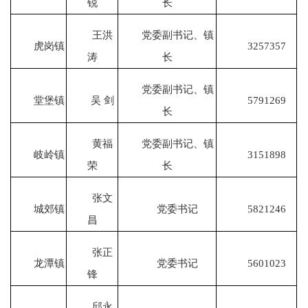
锐
长
王洪
党委副书记、镇
虎岗镇
3257357
涛
长
党委副书记、镇
堂堡镇
吴 剑
5791269
长
黄福
党委副书记、镇
岐岭镇
3151898
荣
长
张文
城郊镇
党委书记
5821246
昌
张正
龙潭镇
党委书记
5601023
锋
邱永