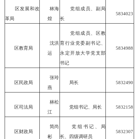
区发展和改
林海
党组成员、副局
5834023
革局
煌
长
党组成员、区教
沈洪
育行业党委副书记、
区教育局
5834988
运
永定开放大学党支部
书记
张玲
区民政局
局长
5832490
燕
林松
区司法局
党组书记、局长
5832158
江
简尚
党组书记、局
区财政局
5832307
彬
长、四级调研员