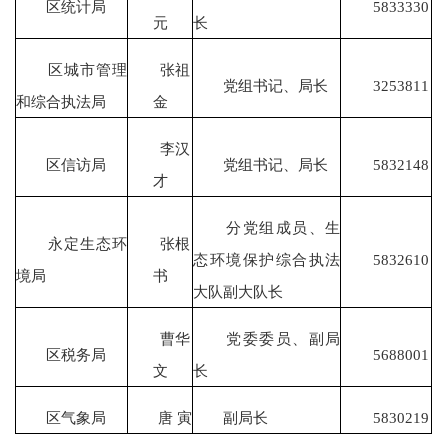
区统计局
5833330
元
长
区城市管理
张祖
党组书记、局长
3253811
和综合执法局
金
李汉
区信访局
党组书记、局长
5832148
才
分党组成员、生
永定生态环
张根
态环境保护综合执法
5832610
境局
书
大队副大队长
曹华
党委委员、副局
区税务局
5688001
文
长
区气象局
唐 寅
副局长
5830219