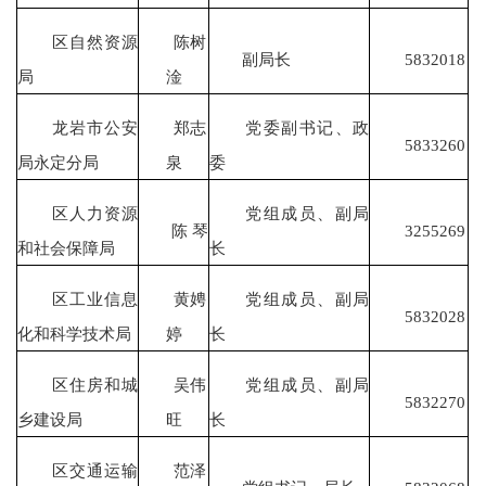
区自然资源
陈树
副局长
5832018
局
淦
龙岩市公安
郑志
党委副书记、政
5833260
局永定分局
泉
委
区人力资源
党组成员、副局
陈 琴
3255269
和社会保障局
长
区工业信息
黄娉
党组成员、副局
5832028
化和科学技术局
婷
长
区住房和城
吴伟
党组成员、副局
5832270
乡建设局
旺
长
区交通运输
范泽