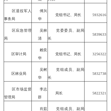
区退役军人
傅兴
党组书记、局长
5932616
事务局
华
区应急管理
吴林
党委委员、副局
5839633
局
清
长
赖奕
区审计局
党组书记、局长
3256322
华
吴树
党组成员、副局
区林业局
5832738
华
长
区市场监督
李志
局长
5822321
管理局
群
肖茹
党组成员、副局