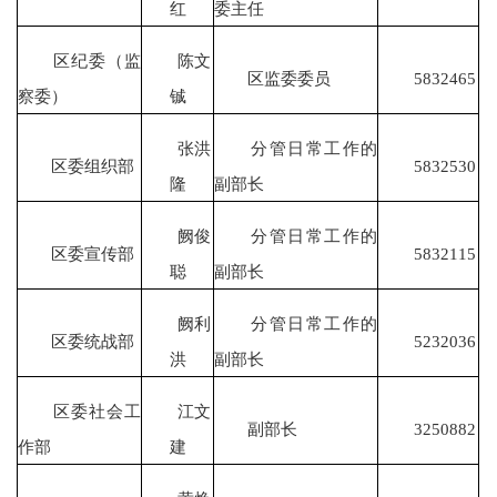
红
委主任
区纪委（监
陈文
区监委委员
5832465
察委）
铖
张洪
分管日常工作的
区委组织部
5832530
隆
副部长
阙俊
分管日常工作的
区委宣传部
5832115
聪
副部长
阙利
分管日常工作的
区委统战部
5232036
洪
副部长
区委社会工
江文
副部长
3250882
作部
建