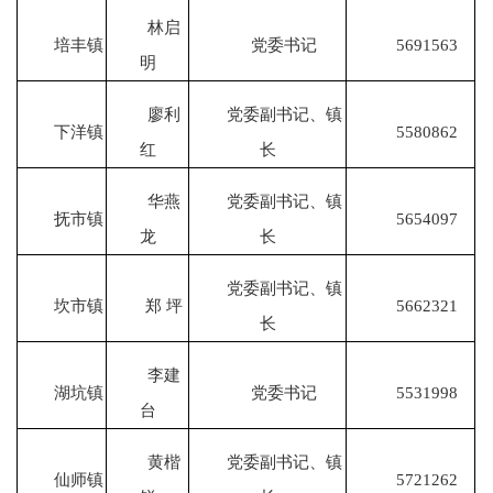
林启
培丰镇
党委书记
5691563
明
廖利
党委副书记、镇
下洋镇
5580862
红
长
华燕
党委副书记、镇
抚市镇
5654097
龙
长
党委副书记、镇
坎市镇
郑 坪
5662321
长
李建
湖坑镇
党委书记
5531998
台
黄楷
党委副书记、镇
仙师镇
5721262