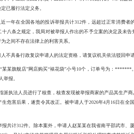
决定已履行法定义务。
人近一年在全国各地的投诉举报共计312件，远超过正常消费者
二十八条之规定，我局对被举报人作出的不予立案的决定及未告
行为之间不存在法律上的利害关系。
人不具备行政复议申请人的法定资格，请复议机关依法驳回申请
某某旗舰店”网店购买“裱花袋”小号10个，订单号为：****
请人举报。
，指派执法人员进行了核查，核查发现被举报商家的产品其生产
危害后果，遂责令其改正。被申请人于2026年4月16日在全国
共计312件。除本案外，申请人赵某某在我省南平邵武市、厦