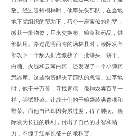
敌。经过贵州桐梓时，他率先头部队，在当地
地下党组织的帮助下，巧夺一座官僚的别墅，
缴获一批物资，用来交换布、粮食和药品，供
部队用。路过昆明西南的汤林县时，赖际发率
部攻下一个敌人据点缴获了一批罐头、饼干、
白糖、火腿和云南白药，还发现了一个小弹药
武器库。这些物资解决了部队的急需。过草地
时，他千辛万苦，寻找青稞，像神农尝百草一
样，尝试野菜。让战士们的干粮袋装满青稞和
野菜。而他自己却因劳累过度，得了肺病。赖
际发为长征的胜利，付出了自己的才智和精
力，不愧于红军长征中的粮秣官。