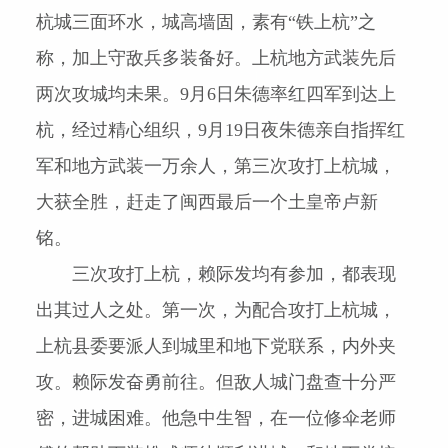
杭城三面环水，城高墙固，素有“铁上杭”之
称，加上守敌兵多装备好。上杭地方武装先后
两次攻城均未果。
9
月
6
日朱德率红四军到达上
杭，经过精心组织，
9
月
19
日夜朱德亲自指挥红
军和地方武装一万余人，第三次攻打上杭城，
大获全胜，赶走了闽西最后一个土皇帝卢新
铭。
三次攻打上杭，赖际发均有参加，都表现
出其过人之处。第一次，为配合攻打上杭城，
上杭县委要派人到城里和地下党联系，内外夹
攻。赖际发奋勇前往。但敌人城门盘查十分严
密，进城困难。他急中生智，在一位修伞老师