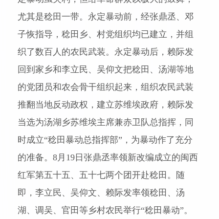
尤其是稔田一带。永定暴动前，经张鼎丞、邓
子恢指导，稔田乡、村党组织均已建立，并组
织了数百人的农民武装。永定暴动后，赖际发
回到家乡和李立民、吴仰文把稔田、汤湖等地
的党团员和农会骨干组织起来，组织农民武装
推翻当地反动政权，建立苏维埃政府，赖际发
当选为汤湖乡苏维埃主席兼赤卫队总指挥，同
时成立“稔田暴动总指挥部”，为暴动作了充分
的准备。
8
月
19
日张鼎丞率领新改编成立的闽西
红军第五十五、五十七两个团开赴稔田。随
即，李立民、吴仰文、赖际发率领稔田、汤
湖、调吴、官田等乡村农民举行“稔田暴动”。