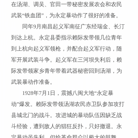
在汤湖、调吴、官田一带秘密发展农会和农民
武装“铁血团”，为永定暴动作了很好的准备。
同年
9
月南昌起义军南征广东经瑞金、长汀
到达上杭。永定县委指示赖际发带领几位青年
到上杭向起义军领枪，并配合起义军行动，随
军开展武装斗争。起义军在三河坝失利后，赖
际发带领家乡青年带着武器秘密回到汤湖，为
武装暴动作准备。
1928
年
7
月
1
日，震撼八闽大地“永定暴
动”爆发。赖际发带领汤湖农民赤卫队参加攻打
县城北门的战斗。攻进城的暴动队伍因缺乏战
斗经验，遭到敌人的猖狂反扑，只好撤退。永
定暴动虽失利，但给革命群众以极大的鼓舞，