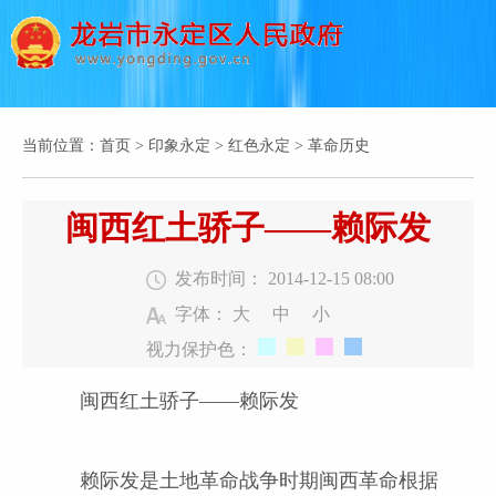
当前位置：
首页
>
印象永定
>
红色永定
>
革命历史
闽西红土骄子——赖际发
发布时间： 2014-12-15 08:00
字体：
大
中
小
视力保护色：
闽西红土骄子——赖际发
赖际发是土地革命战争时期
闽西
革命根据