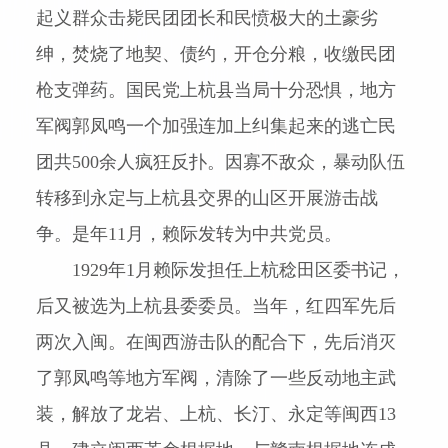
起义群众击毙民团团长和民愤极大的土豪劣
绅，焚烧了地契、债约，开仓分粮，收缴民团
枪支弹药。国民党上杭县当局十分恐惧，地方
军阀郭凤鸣一个加强连加上纠集起来的逃亡民
团共
500
余人疯狂反扑。因寡不敌众，暴动队伍
转移到永定与上杭县交界的山区开展游击战
争。是年
11
月，赖际发转为中共党员。
1929
年
1
月赖际发担任上杭稔田区委书记，
后又被选为上杭县委委员。当年，红四军先后
两次入闽。在闽西游击队的配合下，先后消灭
了郭凤鸣等地方军阀，清除了一些反动地主武
装，解放了
龙岩
、上杭、长汀、永定等闽西
13