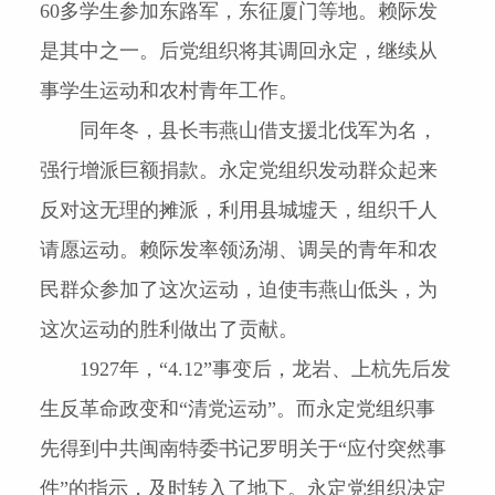
60
多学生参加东路军，东征厦门等地。赖际发
是其中之一。后党组织将其调回永定，继续从
事学生运动和农村青年工作。
同年冬，县长韦燕山借支援北伐军为名，
强行增派巨额捐款。永定党组织发动群众起来
反对这无理的摊派，利用县城墟天，组织千人
请愿运动。赖际发率领汤湖、调吴的青年和农
民群众参加了这次运动，迫使韦燕山低头，为
这次运动的胜利做出了贡献。
1927
年，“
4.12
”事变后，
龙岩
、上杭先后发
生反革命政变和“清党运动”。而永定党组织事
先得到中共闽南特委书记罗明关于“应付突然事
件”的指示，及时转入了地下。永定党组织决定