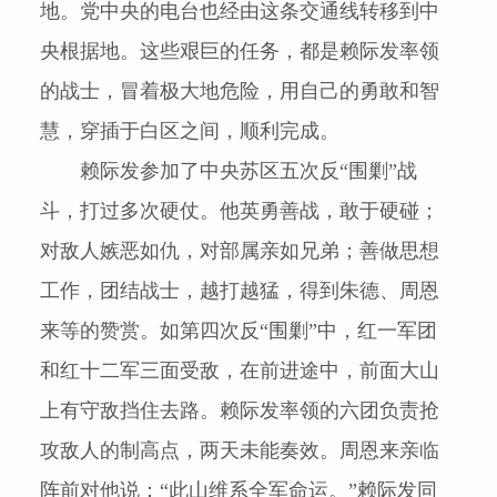
地。党中央的电台也经由这条交通线转移到中
央根据地。这些艰巨的任务，都是赖际发率领
的战士，冒着极大地危险，用自己的勇敢和智
慧，穿插于白区之间，顺利完成。
赖际发参加了中央苏区五次反“围剿”战
斗，打过多次硬仗。他英勇善战，敢于硬碰；
对敌人嫉恶如仇，对部属亲如兄弟；善做思想
工作，团结战士，越打越猛，得到朱德、周恩
来等的赞赏。如第四次反“围剿”中，红一军团
和红十二军三面受敌，在前进途中，前面大山
上有守敌挡住去路。赖际发率领的六团负责抢
攻敌人的制高点，两天未能奏效。周恩来亲临
阵前对他说：“此山维系全军命运。”赖际发同