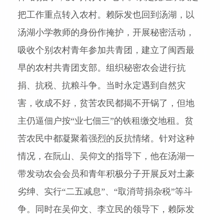
把工作重点转入农村。赖际发也回到汤湖，以
汤湖小学教师的身份作掩护，开展秘密活动，
吸收个别农村青年参加共青团，建立了
闽西
最
早的农村共青团支部。组织秘密农会进行抗
捐、抗税、抗粮斗争。当时永定遇到自然灾
害，收成不好，贫苦农民都揭不开锅了，但地
主仍逼佃户按“业七佃三”的铁租缴交地租。贫
苦农民中都凝聚着强烈的反抗情绪。针对这种
情况，在阮山、吴仰文的指导下，他在汤湖一
带发动农会会员和青年积极分子开展反对土豪
劣绅、实行“二五减息”、“取消苛捐杂税”等斗
争。同时在吴仰文、李立民的领导下，赖际发