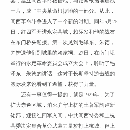
县，建立闽西革命根据地，与赣南根据地连
成
一片，成了中央革命根据地的一部分。从此，
闽西革命斗争进入了一个新的时期。
同年
5
月
25
日，红四军开进永定县城，赖际发和他的战友
在东门桥头迎接。第一次见到毛泽东、朱德，
并护送他们到城里的赖家祠。
27
日，在南门坝
举行的永定革命委员会成立大会上，聆听了毛
泽东、朱德的讲话。这对于长期坚持游击战的
赖际发来说看到了希望，获得了力量。
还有一事值得一提的，就是
1929
年，为了
扩大赤色区域，消灭驻守上杭的土著军阀卢新
铭部，迎接红四军入闽，中共闽西特委和上杭
县委决定集合革命武装力量攻打上杭城。但上