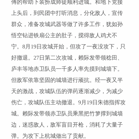
傅的帮助下装扮成师徒顺利进城。和地下党接
上头后，到民团中打听消息，分化敌人，宣传
群众，准备攻城武器等做了许多工作，犹如孙
悟空钻进铁扇公主的肚子，搅得敌人鸡犬不
宁。
8
月
19
日攻城开始，但攻了一夜没攻下，只
好撤退。
27
日第二次攻城，赖际发带领稔田、
庐丰等地赤卫队员一千多人率先摸到城墙下。
但敌军依靠坚固的城墙进行顽抗。经一夜又半
天的激战，攻城队伍的弹药逐渐减少，为减少
伤亡，攻城队伍主动撤退。
9
月
19
日朱德指挥攻
城。赖际发带领赤卫队员乘黑把竹箩撑到城墙
边，迷惑敌人，敌军盲目开枪，消耗了大量子
弹。为攻下上杭城做出了贡献。