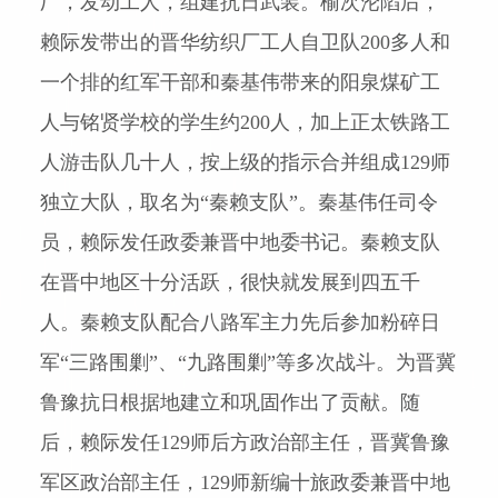
厂，发动工人，组建抗日武装。榆次沦陷后，
赖际发带出的晋华纺织厂工人自卫队
200
多人和
一个排的红军干部和秦基伟带来的阳泉煤矿工
人与铭贤学校的学生约
200
人，加上正太铁路工
人游击队几十人，按上级的指示合并组成
129
师
独立大队，取名为“秦赖支队”。秦基伟任司令
员，赖际发任政委兼晋中地委书记。秦赖支队
在晋中地区十分活跃，很快就发展到四五千
人。秦赖支队配合八路军主力先后参加粉碎日
军“三路围剿”、“九路围剿”等多次战斗。为晋冀
鲁豫抗日根据地建立和巩固作出了贡献。随
后，赖际发任
129
师后方政治部主任，晋冀鲁豫
军区政治部主任，
129
师新编十旅政委兼晋中地