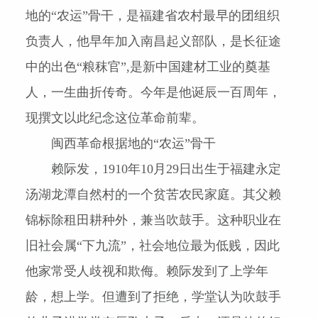
地的“农运”骨干，是福建省农村最早的团组织
负责人，他早年加入南昌起义部队，是长征途
中的出色“粮秣官”
,
是新中国建材工业的奠基
人，一生曲折传奇。今年是他诞辰一百周年，
现撰文以此纪念这位革命前辈。
闽西
革命根据地的“农运”骨干
赖际发，
1910
年
10
月
29
日出生于福建永定
汤湖龙潭自然村的一个贫苦农民家庭。其父赖
锦标除租田耕种外，兼当吹鼓手。这种职业在
旧社会属“下九流”，社会地位最为低贱，因此
他家常受人歧视和欺侮。赖际发到了上学年
龄，想上学。但遭到了拒绝，学堂认为吹鼓手