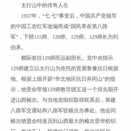
太行山中的传奇人生
1937
年，“七
.
七”事变后，中国共产党领导
的中国工农红军改编而成“国民革命第八路
军”，下辖
115
师、
120
师、
129
师。
129
师长为刘
伯承。
赖际发任
129
师民运副部长。党中央指示
129
师建立以太行山为依托的晋冀鲁豫抗日根据
地。根据上级开辟“华北地区抗
日井冈山”的指
示，他受命带领
129
师教导团五连一个排先期开
进山西榆次。与当地党组织取得联系后，筹建
八路军交通站和八路军驻榆次办事处。他会同
榆次牺盟会特派员到山西最大的榆次晋华纺织