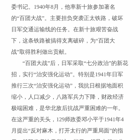
委书记。
1940
年
8
月，他率新十旅参加著名
的“百团大战”。主要担负突袭正太铁路，破坏
日军交通运输线的任务。在新十旅艰苦奋战
下，这条铁路被搞得支离破碎，为“百团大
战”取得胜利做出贡献。
“百团大战”后，日军采取“七分政治”的新花
招，实行“治安强化运动”。特别是
1941
年日军
推行三次“治安强化运动”，我抗日根据地面积
缩小，人口减少，八路军兵力下降，财政经济
极端困难，是华北敌后抗战严重困难的一年。
在这严重的关头，
129
师政委邓小平于
1941
年
4
月提出“反对麻木，打开太行的严重局面”的指