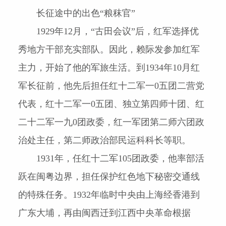
长征途中的出色“粮秣官”
1929
年
12
月，“古田会议”后，红军选择优
秀地方干部充实部队。因此，赖际发参加红军
主力，开始了他的军旅生活。到
1934
年
10
月红
军长征前，他先后担任红十二军一
0
五团二营党
代表，红十二军一
0
五团、独立第四师十团、红
二十二军一九
0
团政委，红一军团第
二师六团政
治处主任，第二师政治部民运科科长等职。
1931
年，任红十二军
105
团政委，他率部活
跃在闽粤边界，担任保护红色地下秘密交通线
的特殊任务。
1932
年临时中央由上海经香港到
广东大埔，再由闽西迁到江西中央革命根据