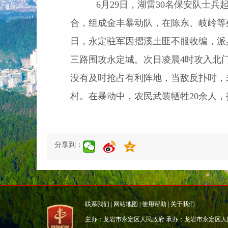
6
月29
日
，湖雷30
名保安队士兵
合，组成金丰暴动队，在陈东、岐岭等
日，永定驻军因摺溪土匪不服收编，派
三路围攻永定城。次日凌晨
4
时攻入北
没有及时抢占有利阵地，当敌反扑时，
村。在暴动中，农民武装牺牲
20
余人，
分享到：
联系我们
|
网站地图
|
使用帮助
|
关于我们
主办：龙岩市永定区人民政府 承办：龙岩市永定区人民政府办