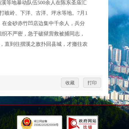
南溪等地暴动队伍
500
余人在陈东圣庙汇
打岐岭、下洋、古洋、坪水等地。
7
月
1
，在金砂赤竹凹店边集中千余人，兵分
组织不严密，急于破狱营救被捕同志，
，直到往摺溪之敌扑回县城，才撤往农
收藏
打印