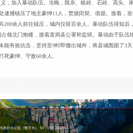
起义，加入暴动队伍。当晚，陈东、岐岭、石岭、高头、
处逮捕镇压了地主豪绅
11
人，焚烧田契、借据。接着，攻
兵
200
余人前往镇压，城内仅留百余人。暴动队伍得知后
门占领北门炮楼，接着直捣县公署和监狱。暴动由于队伍
未能有效抗击，坚持至
9
时即撤出城外，将县城围困了
3
天
打死豪绅、守敌
60
余人。
公室（数字办） Tel：0597-5823904