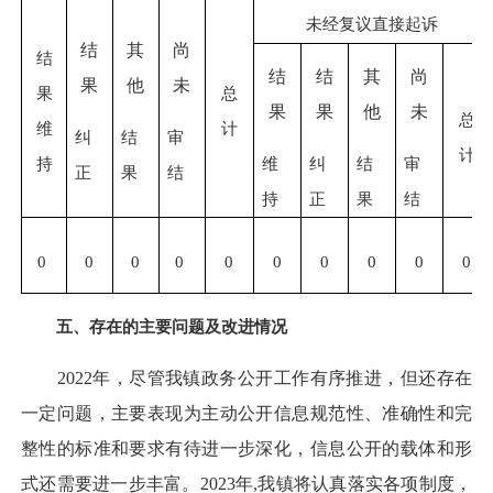
未经复议直接起诉
结
其
尚
结
结
结
其
尚
果
他
未
果
总
果
果
他
未
总
维
计
纠
结
审
计
维
纠
结
审
持
正
果
结
持
正
果
结
0
0
0
0
0
0
0
0
0
0
五、存在的主要问题及改进情况
2022年，尽管我镇政务公开工作有序推进，但还存在
一定问题，主要表现为主动公开信息规范性、准确性和完
整性的标准和要求有待进一步深化，信息公开的载体和形
式还需要进一步丰富。2023年,我镇将认真落实各项制度，