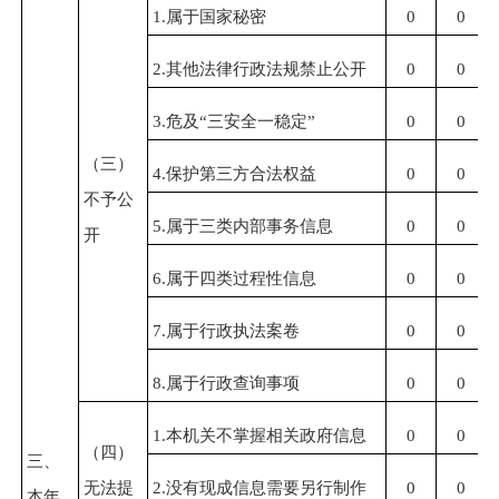
1.属于国家秘密
0
0
2.其他法律行政法规禁止公开
0
0
3.危及“三安全一稳定”
0
0
（三）
4.保护第三方合法权益
0
0
不予公
5.属于三类内部事务信息
0
0
开
6.属于四类过程性信息
0
0
7.属于行政执法案卷
0
0
8.属于行政查询事项
0
0
1.本机关不掌握相关政府信息
0
0
（四）
三、
无法提
2.没有现成信息需要另行制作
0
0
本年