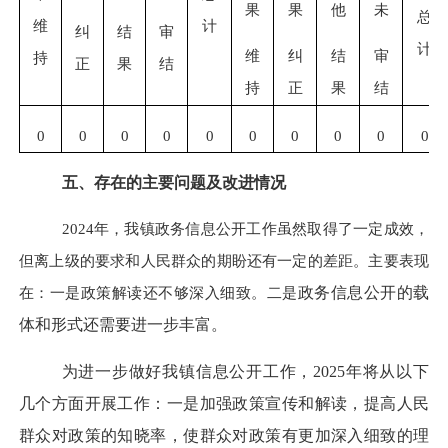
果
果
他
未
总
维
计
纠
结
审
计
维
纠
结
审
持
正
果
结
持
正
果
结
0
0
0
0
0
0
0
0
0
0
五、存在的主要问题及改进情况
2024年，我镇政务信息公开工作虽然取得了一定成效，
但离上级的要求和人民群众的期盼还有一定的差距。主要表现
在：一是政策解读还不够深入细致。二是
政务信息公开的
载
体和形式还需要进一步丰富
。
为进一步做好我镇信息公开工作，2025年将从以下
几个方面开展工作：一是加强政策宣传和解读，提高人民
群众对政策的知晓率，使群众对政策有更加深入细致的理