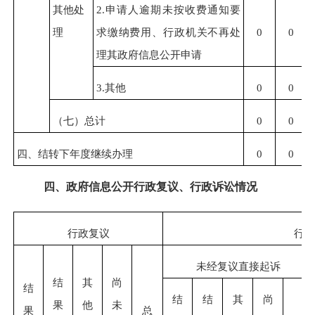
其他处
2.申请人逾期未按收费通知要
理
求缴纳费用、行政机关不再处
0
0
理其政府信息公开申请
3.其他
0
0
（七）总计
0
0
四、结转下年度继续办理
0
0
四、政府信息公开行政复议、行政诉讼情况
行政复议
行政
未经复议直接起诉
结
其
尚
结
结
结
其
尚
果
他
未
果
总