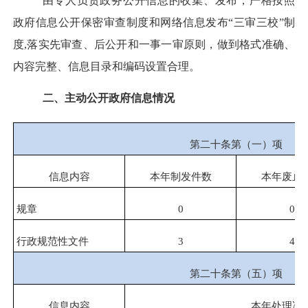
由
专人负责政务公开信息的收集、发布，严格
按照
政府信息公开保密审查制度和网络信息发布
“三审三校”
制
度,
落实
先审查、后公开和一事一审原则
，做到格式准确、
内容完整、信息目录和编码设置合理。
二、主动公开政府信息情况
第二十条第（一）项
信息内容
本年制发件数
本年废止
规章
0
0
行政规范性文件
3
4
第二十条第（五）项
信息内容
本年处理决