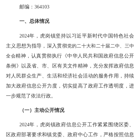
邮编：
364103
一、
总体情况
202
4
年
，虎岗镇
坚持以习近平新时代中国特色社会
主义思想为指导，深入贯彻
党的二十大和二十届二中、三中
全会
精神，
认真贯彻执行《中华人民共和国政府信息公开
条例》以及省、市、
区
有关文件精神，充分发挥政府信息
对人民群众生产、生活和经济社会活动的服务作用
，持续
加大政府信息公开力度，切实
提高
了
政府工作透明度
，进
一步规范了
依法行政。
（一）
主动公开
情况
202
4
年
，
虎岗镇
政府信息公开工作紧紧围绕
区
委、
区
政府
部署要求
和镇党委、政府
中心工作，
严格按照信息