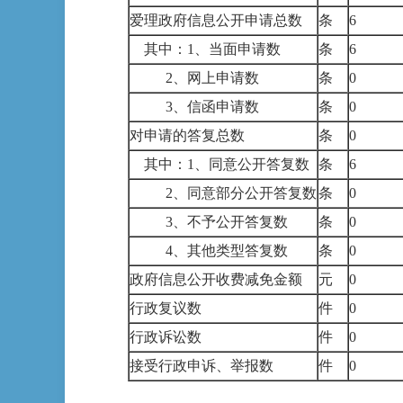
爱理政府信息公开申请总数
条
6
其中：1、当面申请数
条
6
2、网上申请数
条
0
3、信函申请数
条
0
对申请的答复总数
条
0
其中：1、同意公开答复数
条
6
2、同意部分公开答复数
条
0
3、不予公开答复数
条
0
4、其他类型答复数
条
0
政府信息公开收费减免金额
元
0
行政复议数
件
0
行政诉讼数
件
0
接受行政申诉、举报数
件
0