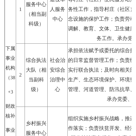
服务中心
1
人服务
务性工作，指导村庄（社区）
（相当副
中心
念设施的保护工作；负责劳动
科级）
调解、教育、文体、卫生健康
务工作。承办党
下属
承担依法赋予或委托的综合执
事业
综合执法
社会治
的日常监督管理工作；负责统
机构
大队（相
安综合
实行联合执法；及时向相关部
2
（38
当副科
治理中
生产、生态环境保护、环境整
级）
心
管理、河道管理、防汛抗旱、
+3
承办党委、
财政
核补
组织实施乡村振兴战略，推进
乡村振兴
作落实；负责扶贫开发、经济
事业
服务中心