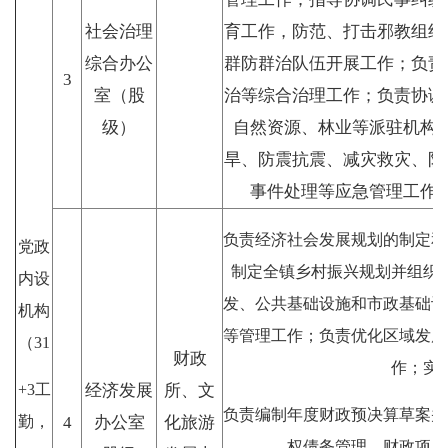
社会治理
育工作，防范、打击邪教组织
综合办公
群防群治队伍开展工作；负责
3
室（股
治等综合治理工作；负责协调
级）
自然资源、林业等派驻机构
旱、防震抗震、减灾救灾、防
事件处理等应急管理工作
负责经济社会发展规划的制定和
党政
制定全镇乡村振兴规划并组织
内设
发、公共基础设施和市政基础设
机构
等管理工作；负责优化区域发展
（31
财政
作；实
+3工
经济发展
所、文
负责编制年度财政预决算草案并
勤，
4
办公室
化旅游
权债务管理，财政项目