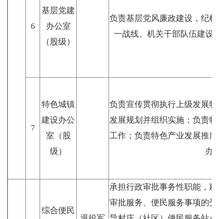
基层党建
负责基层党风廉政建设，纪检
6
办公室
一战线、机关干部队伍建设
（股级）
特色城镇
负责宣传贯彻执行上级发展特
建设办公
发展规划并组织实施；负责特
7
室（股
工作；负责特色产业发展推广
级）
办
承担行政审批事务性职能，建
审批服务、便民服务事项的受
综合便民
退役军
导村庄（社区）便民服务站点