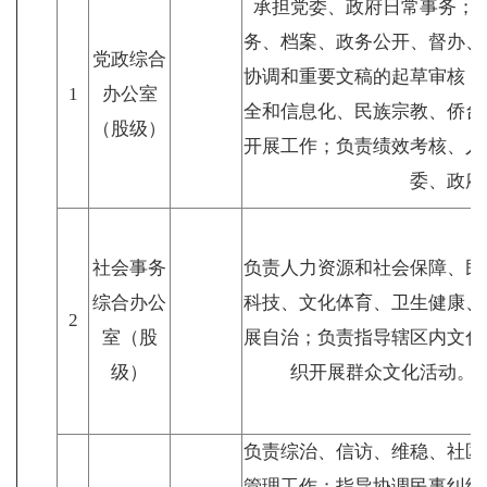
承担党委、政府日常事务；
务、档案、政务公开、督办、
党政综合
协调和重要文稿的起草审核；
1
办公室
全和信息化、民族宗教、侨台
（股级）
开展工作；负责绩效考核、人
委、政府
社会事务
负责人力资源和社会保障、民
综合办公
科技、文化体育、卫生健康、
2
室（股
展自治；负责指导辖区内文化
级）
织开展群众文化活动。
负责综治、信访、维稳、社区
管理工作；指导协调民事纠纷