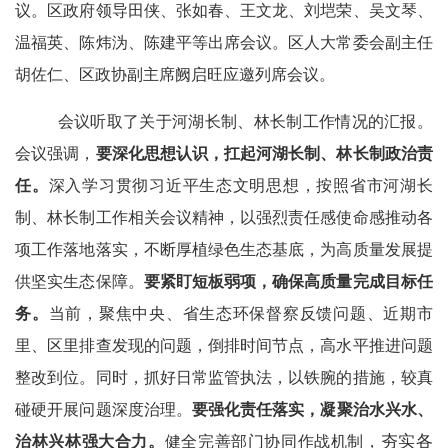
议。区政府领导田侠、张如春、王文龙、刘垲荣、吴文琴、
温福英、陈炜沩、陈建平等出席会议。区人大常委会副主任
胡佐仁、区政协副主席阙启旺应邀列席会议。
会议听取了关于河湖长制、林长制工作情况的汇报。
会议强调，
要深化思想认识，扛起河湖长制、林长制政治责
任。
深入学习贯彻习近平生态文明思想，按照省市河湖长
制、林长制工作相关会议精神，以强烈责任感使命感推动各
项工作落地落实，不断厚植绿色生态基底，为高质量发展提
供坚实生态保障。
要紧盯短板弱项，确保高质量完成目标任
务。
当前，聚焦中央、省生态环保督察反馈问题、近期市
里、区里排查发现的问题，倒排时间节点，高水平推进问题
整改到位。同时，
抓好日常监管执法，以铁腕的措施，较真
碰硬
开展问题
深度治理
。
要强化责任落实，凝聚治水兴水、
夯实各
治林兴林强大合力。
健全
完善部门协同作战机制，