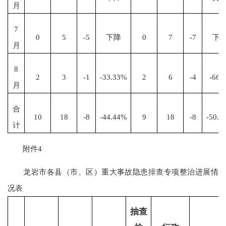
月
7
0
5
-5
下降
0
7
-7
下
月
8
2
3
-1
-33.33%
2
6
-4
-66.
月
合
10
18
-8
-44.44%
9
18
-8
-50.0
计
附件4
龙岩市各县（市、区）重大事故隐患排查专项整治进展情
况表
抽查