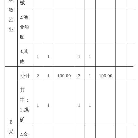
械
牧
2.渔
渔
业船
业
舶
3.其
1
1
1
1
他
小计
2
1
100.00
2
1
100.00
其
中：
1
1
1
1
1.煤
矿
B
采
2.金