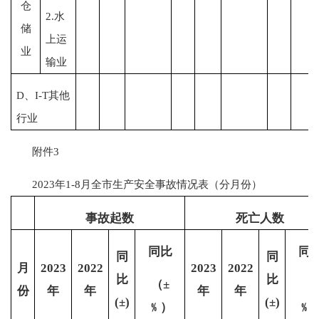
仓
2.水
储
上运
业
输业
D、I-T其他
行业
附件3
2023年1-8月全市生产安全事故情况表（分月份）
事故起数
死亡人数
同比
同
同
同
月
2023
2022
2023
2022
比
比
（
±
（
份
年
年
年
年
(±)
(±)
﹪）
﹪