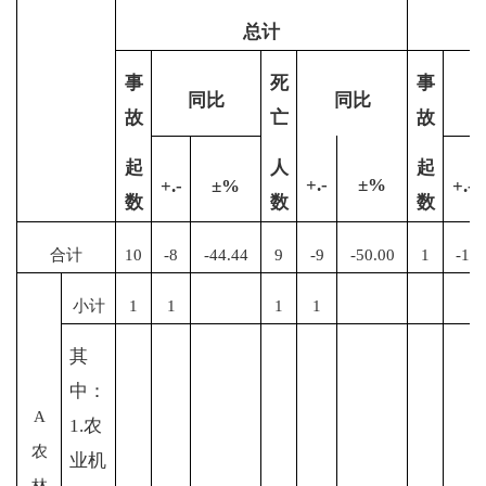
总计
事
死
事
同比
同比
故
亡
故
起
人
起
+.-
±%
+.-
±%
+.-
数
数
数
合计
10
-8
-44.44
9
-9
-50.00
1
-1
小计
1
1
1
1
其
中：
A
1.农
农
业机
林