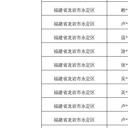
福建省龙岩市永定区
赖
福建省龙岩市永定区
卢
福建省龙岩市永定区
温
福建省龙岩市永定区
游
福建省龙岩市永定区
张
福建省龙岩市永定区
吴
福建省龙岩市永定区
吴
福建省龙岩市永定区
卢
福建省龙岩市永定区
卢