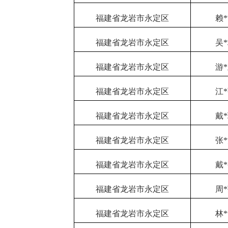
福建省龙岩市永定区
赖
福建省龙岩市永定区
吴
福建省龙岩市永定区
游
福建省龙岩市永定区
江
福建省龙岩市永定区
戴
福建省龙岩市永定区
张
福建省龙岩市永定区
戴
福建省龙岩市永定区
周
福建省龙岩市永定区
林