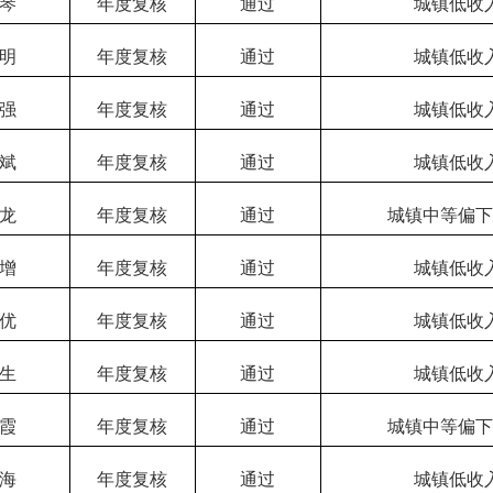
*琴
年度复核
通过
城镇低收
*明
年度复核
通过
城镇低收
*强
年度复核
通过
城镇低收
*斌
年度复核
通过
城镇低收
*龙
年度复核
通过
城镇中等偏下
*增
年度复核
通过
城镇低收
*优
年度复核
通过
城镇低收
*生
年度复核
通过
城镇低收
*霞
年度复核
通过
城镇中等偏下
*海
年度复核
通过
城镇低收