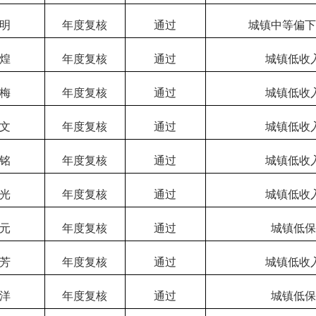
*明
年度复核
通过
城镇中等偏下
*煌
年度复核
通过
城镇低收
*梅
年度复核
通过
城镇低收
*文
年度复核
通过
城镇低收
*铭
年度复核
通过
城镇低收
*光
年度复核
通过
城镇低收
*元
年度复核
通过
城镇低保
*芳
年度复核
通过
城镇低收
*洋
年度复核
通过
城镇低保