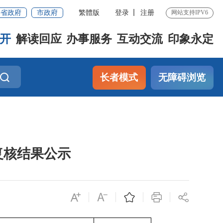
省政府
市政府
繁體版
登录
注册
网站支持IPV6
开
解读回应
办事服务
互动交流
印象永定
长者模式
无障碍浏览
复核结果公示