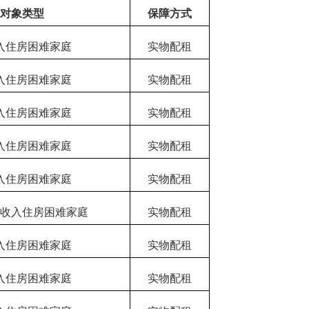
对象类型
保障方式
入住房困难家庭
实物配租
入住房困难家庭
实物配租
入住房困难家庭
实物配租
入住房困难家庭
实物配租
入住房困难家庭
实物配租
收入住房困难家庭
实物配租
入住房困难家庭
实物配租
入住房困难家庭
实物配租