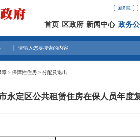
国务院
首页
区政府
新闻中心
政务公
保障
>
保障性住房
>
分配及退出
龙岩市永定区公共租赁住房在保人员年度