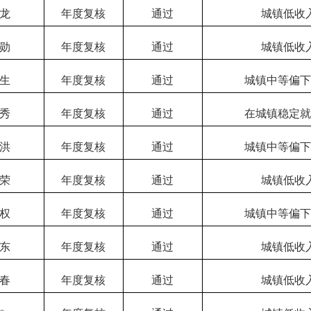
*龙
年度复核
通过
城镇低收
*勋
年度复核
通过
城镇低收
*生
年度复核
通过
城镇中等偏下
*秀
年度复核
通过
在城镇稳定就
*洪
年度复核
通过
城镇中等偏下
*荣
年度复核
通过
城镇低收
*权
年度复核
通过
城镇中等偏下
*东
年度复核
通过
城镇低收
*春
年度复核
通过
城镇低收