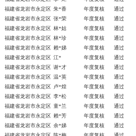
福建省龙岩市永定区
朱*香
年度复核
通过
福建省龙岩市永定区
张*荣
年度复核
通过
福建省龙岩市永定区
林*姑
年度复核
通过
福建省龙岩市永定区
林*珍
年度复核
通过
福建省龙岩市永定区
赖*娣
年度复核
通过
福建省龙岩市永定区
江*
年度复核
通过
福建省龙岩市永定区
谢*才
年度复核
通过
福建省龙岩市永定区
温*英
年度复核
通过
福建省龙岩市永定区
卢*煌
年度复核
通过
福建省龙岩市永定区
李*松
年度复核
通过
福建省龙岩市永定区
童*兰
年度复核
通过
福建省龙岩市永定区
赖*芳
年度复核
通过
福建省龙岩市永定区
余*娣
年度复核
通过
福建省龙岩市永定区
陈*梅
年度复核
通过