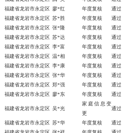
福建省龙岩市永定区
廖*红
年度复核
通过
福建省龙岩市永定区
苏*胜
年度复核
通过
福建省龙岩市永定区
张*隆
年度复核
通过
福建省龙岩市永定区
苏*达
年度复核
通过
福建省龙岩市永定区
李*富
年度复核
通过
福建省龙岩市永定区
温*相
年度复核
通过
福建省龙岩市永定区
李*康
年度复核
通过
福建省龙岩市永定区
张*华
年度复核
通过
福建省龙岩市永定区
郑*强
年度复核
通过
福建省龙岩市永定区
廖*东
年度复核
通过
家庭信息变
福建省龙岩市永定区
吴*光
通过
更
福建省龙岩市永定区
苏*华
年度复核
通过
福建省龙岩市永定区
张*祥
年度复核
通过