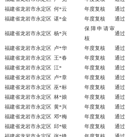
福建省龙岩市永定区
何*云
年度复核
通过
福建省龙岩市永定区
谌*金
年度复核
通过
保障申请审
福建省龙岩市永定区
杨*兴
通过
核
福建省龙岩市永定区
卢*华
年度复核
通过
福建省龙岩市永定区
王*春
年度复核
通过
福建省龙岩市永定区
江*
年度复核
通过
福建省龙岩市永定区
卢*章
年度复核
通过
福建省龙岩市永定区
巫*标
年度复核
通过
福建省龙岩市永定区
林*娘
年度复核
通过
福建省龙岩市永定区
黄*兴
年度复核
通过
福建省龙岩市永定区
邓*梅
年度复核
通过
福建省龙岩市永定区
邱*银
年度复核
通过
福建省龙岩市永定区
张*锋
年度复核
通过