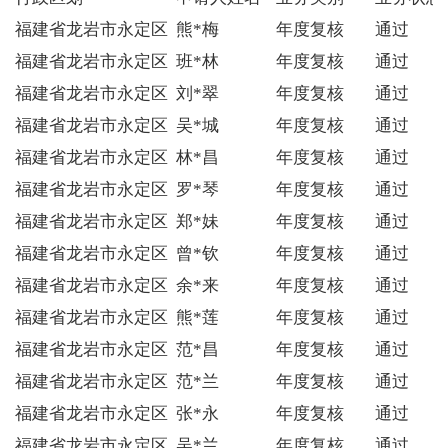
福建省龙岩市永定区
熊*梅
年度复核
通过
福建省龙岩市永定区
班*林
年度复核
通过
福建省龙岩市永定区
刘*翠
年度复核
通过
福建省龙岩市永定区
吴*城
年度复核
通过
福建省龙岩市永定区
林*昌
年度复核
通过
福建省龙岩市永定区
罗*琴
年度复核
通过
福建省龙岩市永定区
郑*妹
年度复核
通过
福建省龙岩市永定区
曾*钦
年度复核
通过
福建省龙岩市永定区
余*来
年度复核
通过
福建省龙岩市永定区
熊*莲
年度复核
通过
福建省龙岩市永定区
范*昌
年度复核
通过
福建省龙岩市永定区
范*兰
年度复核
通过
福建省龙岩市永定区
张*永
年度复核
通过
福建省龙岩市永定区
吴*兰
年度复核
通过