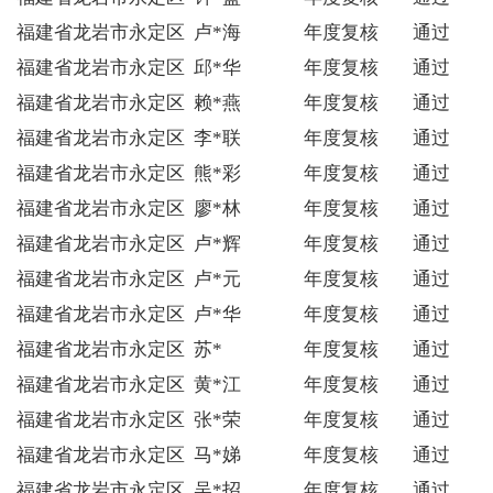
福建省龙岩市永定区
卢*海
年度复核
通过
福建省龙岩市永定区
邱*华
年度复核
通过
福建省龙岩市永定区
赖*燕
年度复核
通过
福建省龙岩市永定区
李*联
年度复核
通过
福建省龙岩市永定区
熊*彩
年度复核
通过
福建省龙岩市永定区
廖*林
年度复核
通过
福建省龙岩市永定区
卢*辉
年度复核
通过
福建省龙岩市永定区
卢*元
年度复核
通过
福建省龙岩市永定区
卢*华
年度复核
通过
福建省龙岩市永定区
苏*
年度复核
通过
福建省龙岩市永定区
黄*江
年度复核
通过
福建省龙岩市永定区
张*荣
年度复核
通过
福建省龙岩市永定区
马*娣
年度复核
通过
福建省龙岩市永定区
吴*招
年度复核
通过