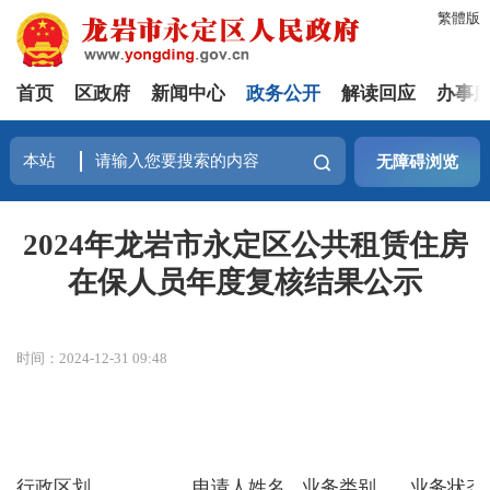
繁體版
首页
区政府
新闻中心
政务公开
解读回应
办事
无障碍浏览
2024年龙岩市永定区公共租赁住房
在保人员年度复核结果公示
时间：2024-12-31 09:48
行政区划
申请人姓名
业务类别
业务状态