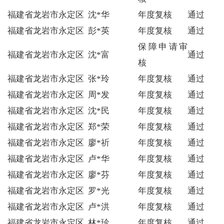
福建省龙岩市永定区
沈*华
年度复核
通过
福建省龙岩市永定区
彭*英
年度复核
通过
保障申请审
福建省龙岩市永定区
沈*富
通过
核
福建省龙岩市永定区
张*玲
年度复核
通过
福建省龙岩市永定区
周*发
年度复核
通过
福建省龙岩市永定区
沈*民
年度复核
通过
福建省龙岩市永定区
郑*荣
年度复核
通过
福建省龙岩市永定区
廖*祈
年度复核
通过
福建省龙岩市永定区
卢*华
年度复核
通过
福建省龙岩市永定区
廖*芬
年度复核
通过
福建省龙岩市永定区
罗*光
年度复核
通过
福建省龙岩市永定区
卢*洪
年度复核
通过
福建省龙岩市永定区
林*珍
年度复核
通过