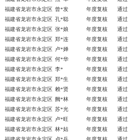
福建省龙岩市永定区
曾*发
年度复核
通过
福建省龙岩市永定区
孔*聪
年度复核
通过
福建省龙岩市永定区
张*娘
年度复核
通过
福建省龙岩市永定区
郑*连
年度复核
通过
福建省龙岩市永定区
卢*婵
年度复核
通过
福建省龙岩市永定区
何*华
年度复核
通过
福建省龙岩市永定区
李*
年度复核
通过
福建省龙岩市永定区
郑*生
年度复核
通过
福建省龙岩市永定区
赖*贤
年度复核
通过
福建省龙岩市永定区
阙*林
年度复核
通过
福建省龙岩市永定区
苏*光
年度复核
通过
福建省龙岩市永定区
卢*旺
年度复核
通过
福建省龙岩市永定区
林*姑
年度复核
通过
福建省龙岩市永定区
卢*兵
年度复核
通过