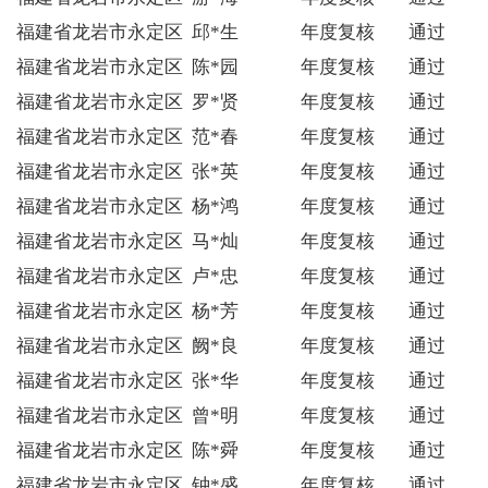
福建省龙岩市永定区
邱*生
年度复核
通过
福建省龙岩市永定区
陈*园
年度复核
通过
福建省龙岩市永定区
罗*贤
年度复核
通过
福建省龙岩市永定区
范*春
年度复核
通过
福建省龙岩市永定区
张*英
年度复核
通过
福建省龙岩市永定区
杨*鸿
年度复核
通过
福建省龙岩市永定区
马*灿
年度复核
通过
福建省龙岩市永定区
卢*忠
年度复核
通过
福建省龙岩市永定区
杨*芳
年度复核
通过
福建省龙岩市永定区
阙*良
年度复核
通过
福建省龙岩市永定区
张*华
年度复核
通过
福建省龙岩市永定区
曾*明
年度复核
通过
福建省龙岩市永定区
陈*舜
年度复核
通过
福建省龙岩市永定区
钟*盛
年度复核
通过