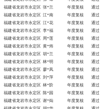
福建省龙岩市永定区
张*兰
年度复核
通过
福建省龙岩市永定区
江*南
年度复核
通过
福建省龙岩市永定区
江*花
年度复核
通过
福建省龙岩市永定区
李*福
年度复核
通过
福建省龙岩市永定区
周*莲
年度复核
通过
福建省龙岩市永定区
黄*炜
年度复核
通过
福建省龙岩市永定区
胡*兰
年度复核
通过
福建省龙岩市永定区
林*明
年度复核
通过
福建省龙岩市永定区
廖*凤
年度复核
通过
福建省龙岩市永定区
刘*萍
年度复核
通过
福建省龙岩市永定区
林*阶
年度复核
通过
福建省龙岩市永定区
陈*园
年度复核
通过
福建省龙岩市永定区
谢*灿
年度复核
通过
福建省龙岩市永定区
胡*华
年度复核
通过