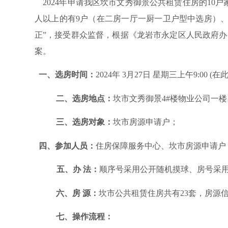
2024年申请我区坎市文秀御景公共租赁住房的10
人以上的有9户（在二房一厅一厨一卫户型中选房）
正”，接受群众监督，根据《龙岩市永定区人民政府办公
案。
一、选房时间：
2024年 3月27日 星期三上午9:0
二、选房地点：
坎市文秀御景
4#楼物业公司一楼
三、选房对象：
坎市房源申请户；
四、参加人员：
住房保障服务中心、坎市房源申请户
五、办
法：
顺序号采用公开随机摸球、房号采
六、房
源：
坎市公共租赁住房共有
23套，房源
七、操作流程：