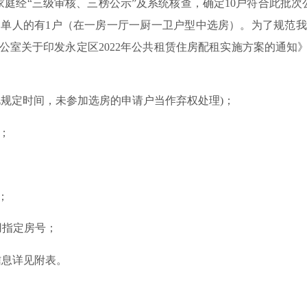
户家庭经“三级审核、三榜公示”及系统核查，确定10户符合此
、单人的有1户（在一房一厅一厨一卫户型中选房）。为了规范我
室关于印发永定区2022年公共租赁住房配租实施方案的通知》(永
0 (在此规定时间，未参加选房的申请户当作弃权处理)；
；
；
用指定房号；
信息详见附表。