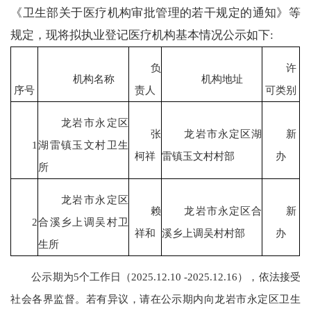
《卫生部关于医疗机构审批管理的若干规定的通知》等
规定，现将拟执业登记医疗机构基本情况公示如下:
负
许
机构名称
机构地址
序号
责人
可类别
龙岩市永定区
张
龙岩市永定区湖
新
1
湖雷镇玉文村卫生
柯祥
雷镇玉文村村部
办
所
龙岩市永定区
赖
龙岩市永定区合
新
2
合溪乡上调吴村卫
祥和
溪乡上调吴村村部
办
生所
公示期为5个工作日（2025.12.10 -2025.12.16），依法接受
社会各界监督。若有异议，请在公示期内向龙岩市永定区卫生