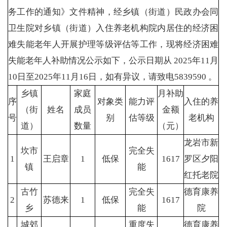
务工作的通知》文件精神，经乡镇（街道）民政办会同
卫生院对乡镇（街道）入住养老机构院内居住的经济困
难失能老年人开展护理等级评估等工作，现将经济困难
失能老年人补助情况公示如下，公示日期从 2025年11月
10日至2025年11月16日，如有异议，请致电5839590 。
乡镇
家庭
月补助
序
对象类
能力评
入住的养
（街
姓名
成员
金额
号
别
估等级
老机构
道）
数量
（元）
龙岩市新
坎市
完全失
1
王启章
1
低保
1617
罗区夕阳
镇
能
红托老院
古竹
完全失
德育康养
2
苏德来
1
低保
1617
乡
能
院
城郊
重度失
德育康养