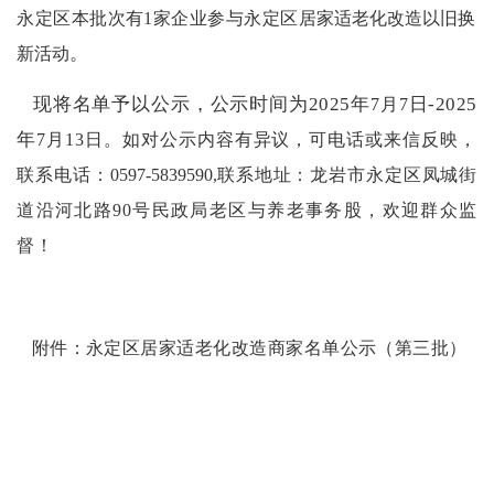
永
定区
本批次有
1
家企业参与
永定区
居家适老化改造
以旧
换
。
新
活动
现将名单予以公示，公示时间为
2025年
日
-2025
7
月
7
年
7
月
13
日。如对公示内容有异议，可电话或来信反映，
联系电话：
0597-5839590,
联系地址：
龙岩市永定区凤城街
道沿河北路
90号
民政局
老区与养老事务股
，欢迎群众监
督！
附件：
永定区
居家适老化改造商家名单公示（
第三批
）