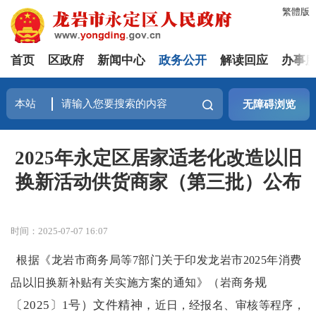
繁體版
首页
区政府
新闻中心
政务公开
解读回应
办事
无障碍浏览
2025年永定区居家适老化改造以旧
换新活动供货商家（第三批）公布
时间：2025-07-07 16:07
根据《
龙岩市商务局等
7部门关于印发龙岩市2025年消费
规
品以旧换新补贴有关实施方案
的通知》（
岩商务
〔
2025〕1号）文件精神，
近日，
经报名、审核等程序，