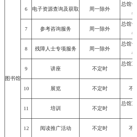
总馆一
6
电子资源查询及获取
周一除外
书
总馆一
7
参考咨询服务
周一除外
书
总馆一
8
残障人士专项服务
周一除外
书
总馆三
9
讲座
不定时
图书馆
10
展览
不定时
不
总馆三
11
培训
不定时
12
阅读推广活动
不定时
不