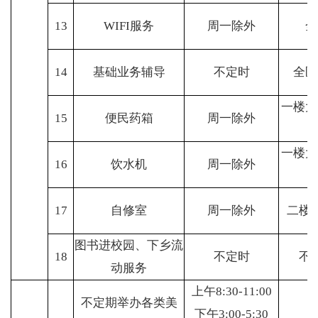
13
WIFI服务
周一除外
全
14
基础业务辅导
不定时
全区
一楼大
15
便民药箱
周一除外
一楼大
16
饮水机
周一除外
17
自修室
周一除外
二楼
图书进校园、下乡流
18
不定时
不
动服务
上午8:30-11:00
不定期举办各类美
下午3:00-5:30