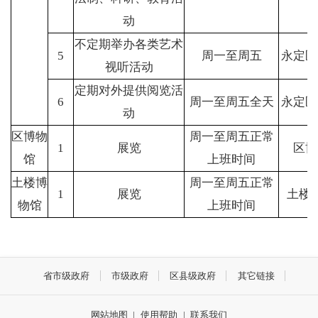
动
不定期举办各类艺术
5
周一至周五
永定区
视听活动
定期对外提供阅览活
6
周一至周五全天
永定区
动
区博物
周一至周五正常
1
展览
区博
馆
上班时间
土楼博
周一至周五正常
1
展览
土楼
物馆
上班时间
省市级政府
市级政府
区县级政府
其它链接
网站地图
|
使用帮助
|
联系我们