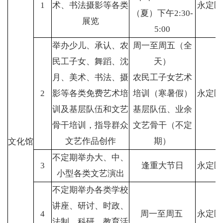
1
术、书法摄影等各类
永定区
（夏）下午2:30-
展览
5:00
举办少儿、承认、农
周一至周五（全
民工子女、舞蹈、沈
天）
月、美术、书法、摄
农民工子女艺术
2
影等各类免费艺术培
培训（寒暑假）
永定区
训及基层队伍和文艺
基层队伍、业余
骨干培训，指导群众
文艺骨干（不定
文艺作品创作
期）
文化馆
不定期举办大、中、
3
逢重大节日
永定区
小型各类文艺演出
不定期举办各类学校
讲座、研讨、时政、
4
周一至周五
永定区
法制、科研、教育活