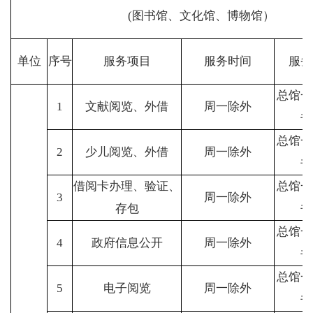
(图书馆、文化馆、博物馆）
单位
序号
服务项目
服务时间
服务
总馆一
1
文献阅览、外借
周一除外
书
总馆一
2
少儿阅览、外借
周一除外
书
借阅卡办理、验证、
总馆一
3
周一除外
存包
书
总馆一
4
政府信息公开
周一除外
书
总馆一
5
电子阅览
周一除外
书