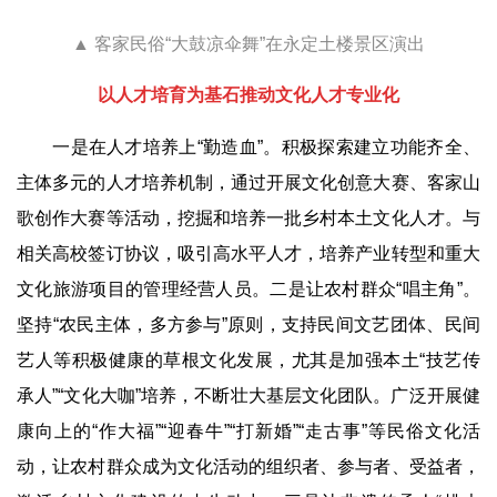
▲
客家民俗
“
大鼓凉伞舞
”
在永定土楼景区演出
以人才培育为基石推动文化人才专业化
一是在人才培养上
“
勤造血
”
。积极探索建立功能齐全、
主体多元的人才培养机制，通过开展文化创意大赛、客家山
歌创作大赛等活动，挖掘和培养一批乡村本土文化人才。与
相关高校签订协议，吸引高水平人才，培养产业转型和重大
文化旅游项目的管理经营人员。二是让农村群众
“
唱主角
”
。
坚持
“
农民主体，多方参与
”
原则，支持民间文艺团体、民间
艺人等积极健康的草根文化发展，尤其是加强本土
“
技艺传
承人
”“
文化大咖
”
培养，不断壮大基层文化团队。广泛开展健
康向上的
“
作大福
”“
迎春牛
”“
打新婚
”“
走古事
”
等民俗文化活
动，让农村群众成为文化活动的组织者、参与者、受益者，