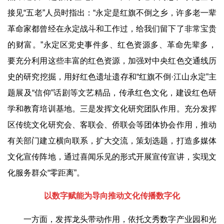
接见
“
五老
”
人员时指出：
“
永定是红旗不倒之乡，许多老一辈
革命家都曾经在永定战斗和工作过，给我们留下了非常宝贵
的财富。
”
永定区党史事件多、红色资源多、革命先辈多，
要充分利用这些丰富的红色资源，加强对中央红色交通线历
史的研究挖掘，用好红色遗址遗存和
“
红旗不倒
·
江山永定
”
主
题展及
“
信仰
”
话剧等文艺精品，传承红色文化，建设红色研
学和教育培训基地。三是发挥文化研究团队作用。充分发挥
区传统文化研究会、客联会、侨联会等团体协会作用，推动
有关部门建立横向联系，扩大交流，策划选题，打造多媒体
文化宣传阵地，通过喜闻乐见的形式开展宣传宣讲，实现文
化服务群众
“
零距离
”
。
以数字赋能为导向推动文化传播数字化
一方面，发挥龙头带动作用，依托文秀数字产业园和光