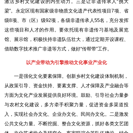
激活乡村文化建设的内生动力。三是让非遗传承人
“
挑大
梁
”
。永定区现有国家级非物质文化遗产代表性项目
7
项、省
级
8
项、市（区）级
92
项，各级非遗传承人
55
名，充分发挥
这些项目和人才的作用。要依托现有非遗传习基地及展览
馆、展示馆，积极扶持非遗队伍壮大，通过定期开设课程、
借助数字技术推广非遗等方式，做好
“
传帮带
”
工作。
以产业带动为引擎推动文化事业产业化
一是强化文化要素保障。创新乡村文化建设体制机制，
从政策引导、资金扶持、要素支撑、人才保障及产业融合等
方面为文化产业发展提供良好环境。鼓励、引导社会力量参
与农村文化建设，多方牵手积聚力量，促进资金多渠道投
入，实现社会办文化、企业办文化、民间办文化。二是激发
公共文化力量。不断挖掘、整合文化资源，抓好各类文艺团