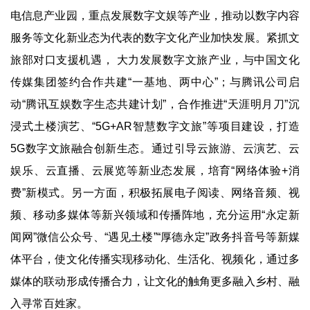
电信息产业园，重点发展数字文娱等产业，推动以数字内容
服务等文化新业态为代表的数字文化产业加快发展。紧抓文
旅部对口支援机遇，
大力发展数字文旅产业，与中国文化
传媒集团签约合作共建
“
一基地、两中心
”
；与腾讯公司启
动
“
腾讯互娱数字生态共建计划
”
，合作推进
“
天涯明月刀
”
沉
浸式土楼演艺、
“5G+AR
智慧数字文旅
”
等项目建设，打造
5G
数字文旅融合创新生态。通过引导云旅游、云演艺、云
娱乐、云直播、云展览等新业态发展，培育
“
网络体验
+
消
费
”
新模式。另一方面，积极拓展电子阅读、网络音频、视
频、移动多媒体等新兴领域和传播阵地，充分运用
“
永定新
闻网
”
微信公众号、
“
遇见土楼
”“
厚德永定
”
政务抖音号等新媒
体平台，使文化传播实现移动化、生活化、视频化，通过多
媒体的联动形成传播合力，让文化的触角更多融入乡村、融
入寻常百姓家。