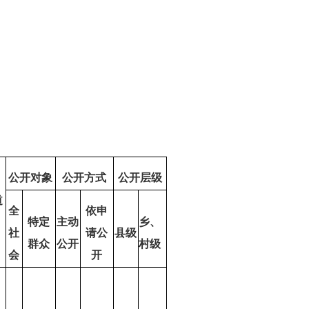
公开对象
公开方式
公开层级
道
全
依申
特定
主动
乡、
社
请公
县级
群众
公开
村级
会
开