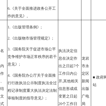
6.
《关于全面推进政务公开工
作的意见》。
1.
《出版管理条例》;
2.
《出版物市场管理规定》;
3.
《国务院关于促进市场公平
件名
执法决定信
竞争维护市场正常秩序的若干
事
息在决定作
龙岩
意见》;
和内
出之日起
7
个
市永
、作
工作日内公
定区
4.
《国务院办公厅关于全面推
■ 政府
门、
开,其他相关
新闻
行行政执法公示制度执法全过
站
罚结
信息形成或
出版
程记录制度重大执法决定法制
书文
变更之日起
广电
审核制度的指导意见》;
方式
20
个工作日
局