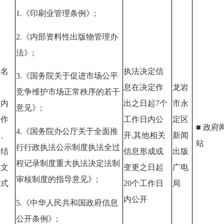
1.
《印刷业管理条例》;
2.
《内部资料性出版物管理办
法》;
件名
执法决定信
3.
《国务院关于促进市场公平
事
息在决定作
龙岩
竞争维护市场正常秩序的若干
及内
出之日起
7
个
市永
意见》;
、作
工作日内公
定区
■ 政府
4.
《国务院办公厅关于全面推
门、
开,其他相关
新闻
站
行行政执法公示制度执法全过
罚结
信息形成或
出版
程记录制度重大执法决定法制
书文
变更之日起
广电
审核制度的指导意见》;
方式
20
个工作日
局
内公开
5.
《中华人民共和国政府信息
公开条例》;