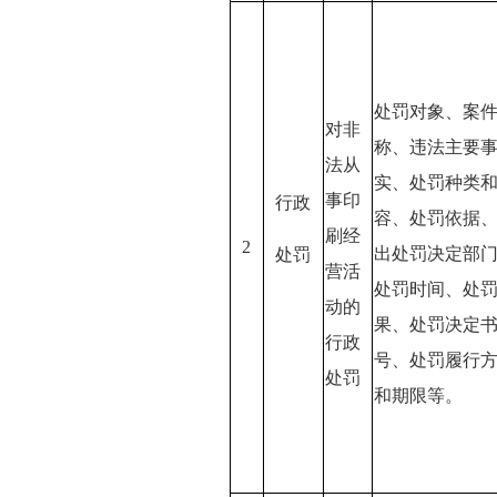
处罚对象、案
对非
称、违法主要
法从
实、处罚种类
事印
行政
容、处罚依据
刷经
2
出处罚决定部
处罚
营活
处罚时间、处
动的
果、处罚决定
行政
号、处罚履行
处罚
和期限等。