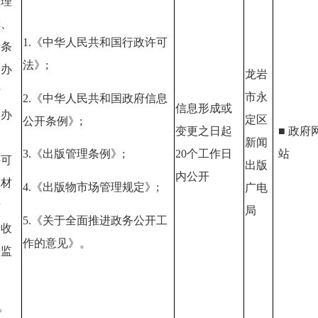
受理
称、
1.
《中华人民共和国行政许可
请条
法》;
、办
龙岩
时
市永
2.
《中华人民共和国政府信息
信息形成或
、办
定区
公开条例》;
变更之日起
■ 政府
期
新闻
20
个工作日
站
3.
《出版管理条例》;
许可
出版
内公开
部材
4.
《出版物市场管理规定》;
广电
情
局
5.
《关于全面推进政务公开工
、收
作的意见》。
、监
。