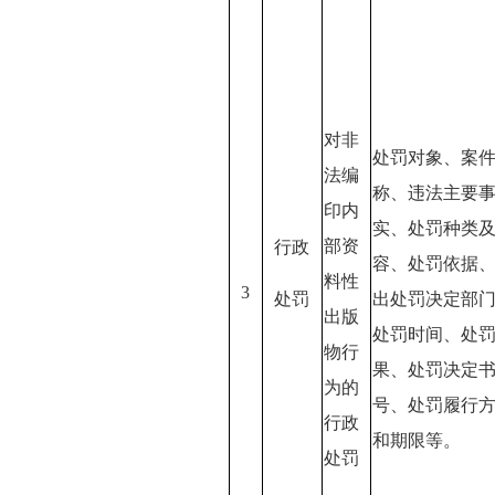
对非
处罚对象、案
法编
称、违法主要
印内
实、处罚种类
部资
行政
容、处罚依据
料性
3
处罚
出处罚决定部
出版
处罚时间、处
物行
果、处罚决定
为的
号、处罚履行
行政
和期限等。
处罚