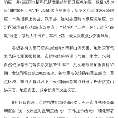
响应，并根据雨水情和汛情发展趋势提升应急响应。截至8月20
日18时30分，永定区启动II级应急响应，新罗区启动III级应急响
应，市防指和上杭县、武平县、连城县启动IV级应急响应。永
定区湖坑镇启动I级应急响应，全镇实行“三停一休”，进入“静
默”状态，做到人不出户、车不上路，最大限度减少灾害风险。
各级各有关部门切实加强雨水情和山洪灾害、地质灾害气
象风险监测预报预警。市防指统筹协调市气象、水文、水利、
自然资源等部门落实临灾预警“叫应”，共发布预警预报资料37
期，发送预警短信29829条次。各地重点关注防御重点部位、重
点区域、重点人群以及下半夜强降雨等重点时段，严密防范山
洪灾害、地质灾害、城乡积涝等次生灾害。
8月19日以来，市防指共组织会商6次，召开市县视频会商
调度会1次，发出点对点调度函1份、工作提示函3份，细化部署