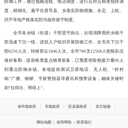
防御工作，通过视频连线、电话调度，进行点对点精准指挥调
度，精细化、扁平化督导县、乡落实防御措施。永定、上杭、
武平等地严格落实防汛值班值守制度。
全市各乡镇（街道）干部坚守岗位，出现强降雨的乡镇干
部迅速下沉一线，进驻入户组织开展防御工作。全市共下沉干
部6256人次，转移群众1846人次。全市786支12568人抢险队伍
做好备勤，提前检查盘点物资装备，已预置抢险救援力量86人
到重点防御乡镇。各地提前测试卫星电话、无人机、“村村
响”广播、铜锣、手摇警报器等通讯和预警设备，确保关键时
刻“拉得出、用得上”。
省市级政府
市级政府
区县级政府
其它链接
网站地图
|
使用帮助
|
联系我们