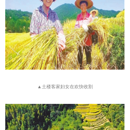
▲土楼客家妇女在欢快收割