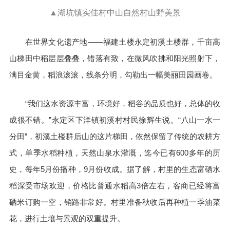
▲湖坑镇实佳村中山自然村山野美景
在世界文化遗产地——福建土楼永定初溪土楼群，千亩高
山梯田中稻层层叠叠，错落有致，在微风吹拂和阳光照射下，
满目金黄，稻浪滚滚，线条分明，勾勒出一幅美丽田园画卷。
“我们这水资源丰富，环境好，稻谷的品质也好，总体的收
成很不错。”永定区下洋镇初溪村村民徐辉生说。“八山一水一
分田”，初溪土楼群后山的这片梯田，依然保留了传统的农耕方
式，单季水稻种植，天然山泉水灌溉，迄今已有600多年的历
史，每年5月份播种，9月份收成。据了解，村里的生态富硒水
稻深受市场欢迎，价格比普通水稻高3倍左右，客商已经将富
硒米订购一空，销路非常好。村里准备秋收后再种植一季油菜
花，进行土壤与景观的双重提升。