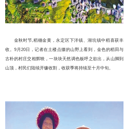
金秋时节,稻穗金黄，永定区下洋镇、湖坑镇中稻喜获丰
收。9月20日，记者在土楼点缀的山野上看到，金色的稻田与
古朴的村庄交相辉映，一块块天然调色板呼之欲出，从山脚到
山顶，村民们陆续开镰收割，收获季将持续至十月中旬。