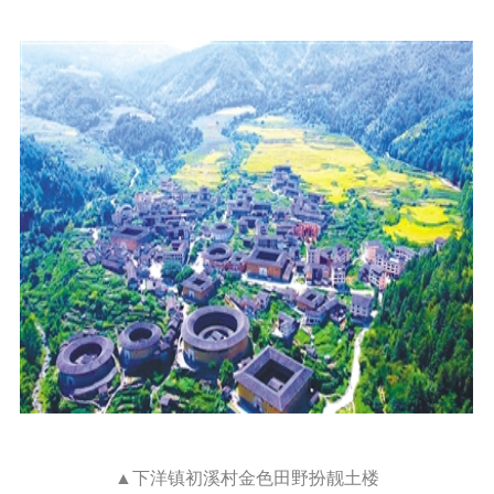
▲下洋镇初溪村金色田野扮靓土楼