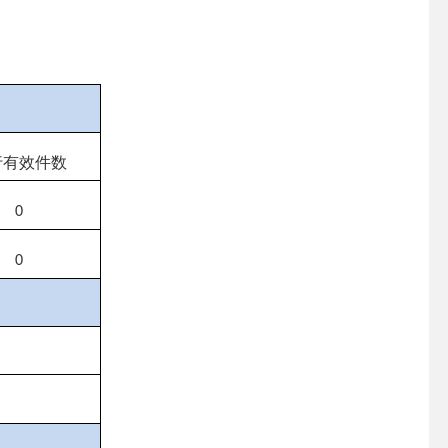
行有效件
数
0
0