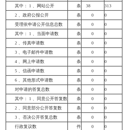
其中： 1 、网站公开
条
38
313
2 、政府公报公开
条
0
0
受理依申请公开信息总数
条
0
0
其中： 1 、当面申请数
条
0
0
2 、传真申请数
条
0
0
3 、电子邮件申请数
条
0
0
4 、网上申请数
条
0
0
5 、信函申请数
条
0
0
6 、其他形式申请数
条
0
0
对申请的答复总数
条
0
0
其中： 1 、同意公开答复数
条
0
0
2 、同意部分公开答复数
条
0
0
3 、否决公开答复总数
条
0
0
行政复议数
件
0
0